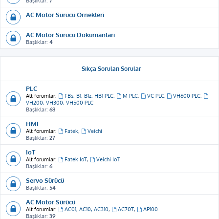
Başlıklar:
7
AC Motor Sürücü Örnekleri
AC Motor Sürücü Dokümanları
Başlıklar:
4
Sıkça Sorulan Sorular
PLC
Alt forumlar:
FBs, B1, B1z, HB1 PLC
,
M PLC
,
VC PLC
,
VH600 PLC
,
VH200, VH300, VH500 PLC
Başlıklar:
68
HMI
Alt forumlar:
Fatek
,
Veichi
Başlıklar:
27
IoT
Alt forumlar:
Fatek IoT
,
Veichi IoT
Başlıklar:
6
Servo Sürücü
Başlıklar:
54
AC Motor Sürücü
Alt forumlar:
AC01, AC10, AC310
,
AC70T
,
AP100
Başlıklar:
39