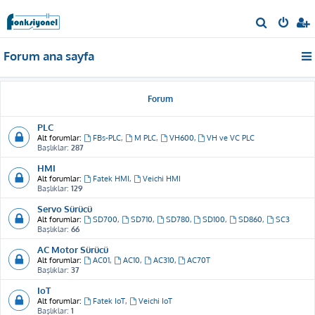
A
r
Forum ana sayfa
a
Forum
PLC
Alt forumlar:
FBs-PLC
,
M PLC
,
VH600
,
VH ve VC PLC
Başlıklar:
287
HMI
Alt forumlar:
Fatek HMI
,
Veichi HMI
Başlıklar:
129
Servo Sürücü
Alt forumlar:
SD700
,
SD710
,
SD780
,
SD100
,
SD860
,
SC3
Başlıklar:
66
AC Motor Sürücü
Alt forumlar:
AC01
,
AC10
,
AC310
,
AC70T
Başlıklar:
37
IoT
Alt forumlar:
Fatek IoT
,
Veichi IoT
Başlıklar:
1