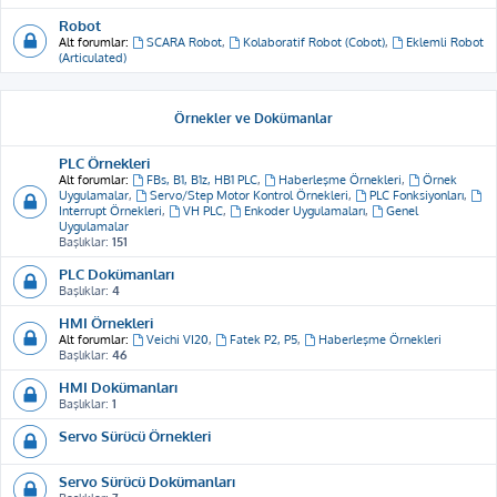
Robot
Alt forumlar:
SCARA Robot
,
Kolaboratif Robot (Cobot)
,
Eklemli Robot
(Articulated)
Örnekler ve Dokümanlar
PLC Örnekleri
Alt forumlar:
FBs, B1, B1z, HB1 PLC
,
Haberleşme Örnekleri
,
Örnek
Uygulamalar
,
Servo/Step Motor Kontrol Örnekleri
,
PLC Fonksiyonları
,
Interrupt Örnekleri
,
VH PLC
,
Enkoder Uygulamaları
,
Genel
Uygulamalar
Başlıklar:
151
PLC Dokümanları
Başlıklar:
4
HMI Örnekleri
Alt forumlar:
Veichi VI20
,
Fatek P2, P5
,
Haberleşme Örnekleri
Başlıklar:
46
HMI Dokümanları
Başlıklar:
1
Servo Sürücü Örnekleri
Servo Sürücü Dokümanları