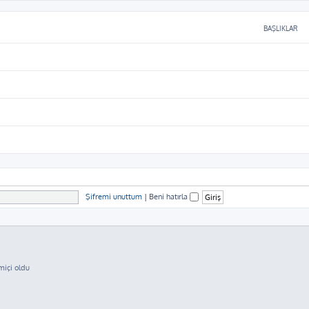
BAŞLIKLAR
Şifremi unuttum
|
Beni hatırla
miçi oldu