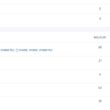
0
4
BAŞLIKLAR
68
VH600 PLC
,
VH200, VH300, VH500 PLC
27
6
54
39