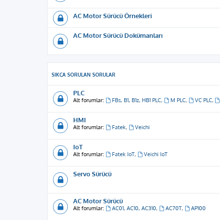
AC Motor Sürücü Örnekleri
AC Motor Sürücü Dokümanları
SIKÇA SORULAN SORULAR
PLC
Alt forumlar:
FBs, B1, B1z, HB1 PLC
,
M PLC
,
VC PLC
,
HMI
Alt forumlar:
Fatek
,
Veichi
IoT
Alt forumlar:
Fatek IoT
,
Veichi IoT
Servo Sürücü
AC Motor Sürücü
Alt forumlar:
AC01, AC10, AC310
,
AC70T
,
AP100