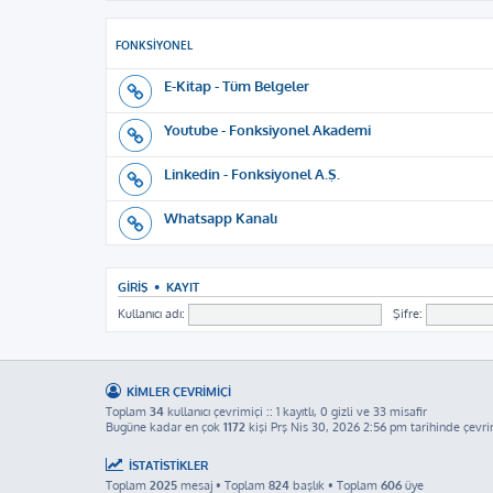
FONKSIYONEL
E-Kitap - Tüm Belgeler
Youtube - Fonksiyonel Akademi
Linkedin - Fonksiyonel A.Ş.
Whatsapp Kanalı
GIRIŞ
•
KAYIT
Kullanıcı adı:
Şifre:
KIMLER ÇEVRIMIÇI
Toplam
34
kullanıcı çevrimiçi :: 1 kayıtlı, 0 gizli ve 33 misafir
Bugüne kadar en çok
1172
kişi Prş Nis 30, 2026 2:56 pm tarihinde çevri
İSTATISTIKLER
Toplam
2025
mesaj • Toplam
824
başlık • Toplam
606
üye