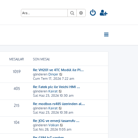
Ara
Gelişmiş arama
MESAJLAR
SON MESAJ
Re: VH201 ve 4TC Modül ile PI…
1059
S
gönderen
Dinçer
o
Cum Tem 17, 2026 7:22 am
n
Re: Fatek plc ile Veichi HMI …
m
405
S
gönderen
Kairat
e
o
Sal Haz 23, 2026 10:30 am
s
n
a
Re: modbus rs485 üzerinden al…
m
j
215
S
gönderen
Kairat
e
ı
o
Sal Haz 23, 2026 10:38 am
s
g
n
a
ö
Re: JOG ve ernerji tasarrufu …
m
j
r
104
S
gönderen
Volkan
e
ı
ü
o
Sal Nis 28, 2026 11:05 am
s
g
n
n
a
ö
t
Re: GSM IoT yardım
m