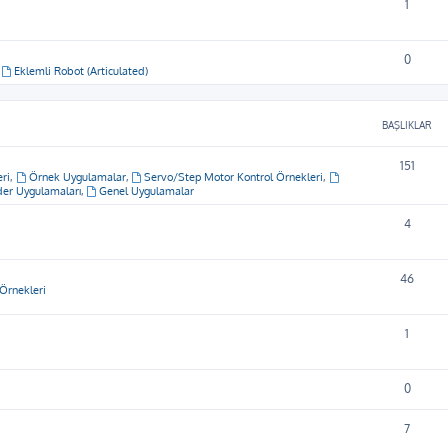
1
0
,
Eklemli Robot (Articulated)
BAŞLIKLAR
151
ri
,
Örnek Uygulamalar
,
Servo/Step Motor Kontrol Örnekleri
,
er Uygulamaları
,
Genel Uygulamalar
4
46
Örnekleri
1
0
7