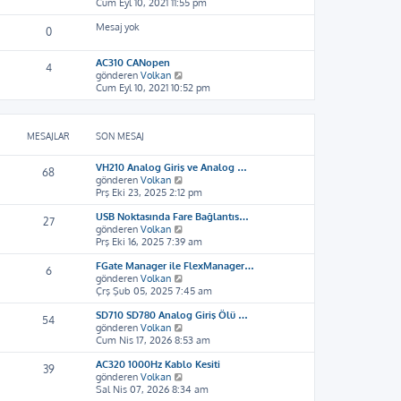
o
Cum Eyl 10, 2021 11:55 pm
ı
ü
l
n
g
n
e
Mesaj yok
m
ö
t
0
e
r
ü
s
ü
l
AC310 CANopen
a
4
n
e
S
gönderen
Volkan
j
t
o
Cum Eyl 10, 2021 10:52 pm
ı
ü
n
g
l
m
ö
e
e
r
MESAJLAR
SON MESAJ
s
ü
a
n
j
t
VH210 Analog Giriş ve Analog …
68
ı
ü
S
gönderen
Volkan
g
l
o
Prş Eki 23, 2025 2:12 pm
ö
e
n
r
USB Noktasında Fare Bağlantıs…
m
27
ü
S
gönderen
Volkan
e
n
o
Prş Eki 16, 2025 7:39 am
s
t
n
a
ü
FGate Manager ile FlexManager…
m
j
6
l
S
gönderen
Volkan
e
ı
e
o
Çrş Şub 05, 2025 7:45 am
s
g
n
a
ö
SD710 SD780 Analog Giriş Ölü …
m
j
r
54
S
gönderen
Volkan
e
ı
ü
o
Cum Nis 17, 2026 8:53 am
s
g
n
n
a
ö
t
AC320 1000Hz Kablo Kesiti
m
j
r
ü
39
S
gönderen
Volkan
e
ı
ü
l
o
Sal Nis 07, 2026 8:34 am
s
g
n
e