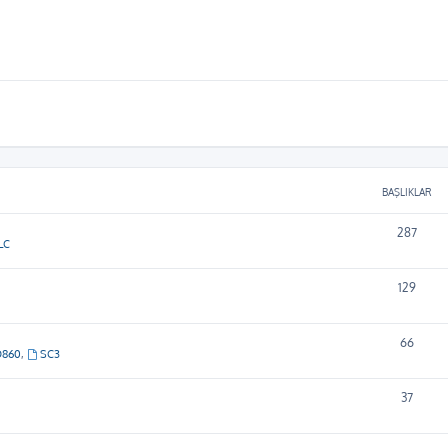
BAŞLIKLAR
287
LC
129
66
D860
,
SC3
37