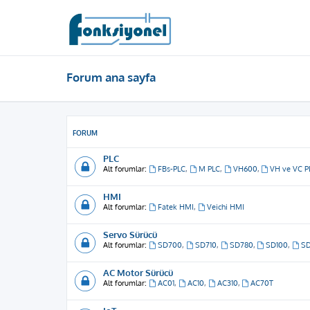
Forum ana sayfa
FORUM
PLC
Alt forumlar:
FBs-PLC
,
M PLC
,
VH600
,
VH ve VC P
HMI
Alt forumlar:
Fatek HMI
,
Veichi HMI
Servo Sürücü
Alt forumlar:
SD700
,
SD710
,
SD780
,
SD100
,
S
AC Motor Sürücü
Alt forumlar:
AC01
,
AC10
,
AC310
,
AC70T