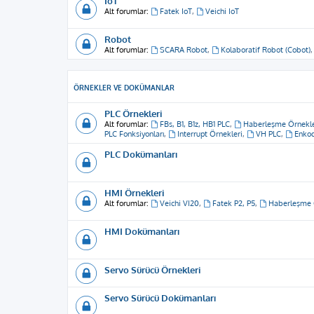
IoT
Alt forumlar:
Fatek IoT
,
Veichi IoT
Robot
Alt forumlar:
SCARA Robot
,
Kolaboratif Robot (Cobot)
ÖRNEKLER VE DOKÜMANLAR
PLC Örnekleri
Alt forumlar:
FBs, B1, B1z, HB1 PLC
,
Haberleşme Örnekle
PLC Fonksiyonları
,
Interrupt Örnekleri
,
VH PLC
,
Enkod
PLC Dokümanları
HMI Örnekleri
Alt forumlar:
Veichi VI20
,
Fatek P2, P5
,
Haberleşme 
HMI Dokümanları
Servo Sürücü Örnekleri
Servo Sürücü Dokümanları