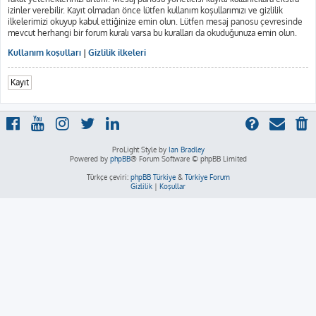
izinler verebilir. Kayıt olmadan önce lütfen kullanım koşullarımızı ve gizlilik
ilkelerimizi okuyup kabul ettiğinize emin olun. Lütfen mesaj panosu çevresinde
mevcut herhangi bir forum kuralı varsa bu kuralları da okuduğunuza emin olun.
Kullanım koşulları
|
Gizlilik ilkeleri
Kayıt
ProLight Style by
Ian Bradley
Powered by
phpBB
® Forum Software © phpBB Limited
Türkçe çeviri:
phpBB Türkiye
&
Türkiye Forum
Gizlilik
|
Koşullar