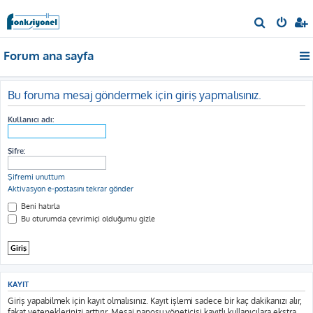
A
r
Forum ana sayfa
a
Bu foruma mesaj göndermek için giriş yapmalısınız.
Kullanıcı adı:
Şifre:
Şifremi unuttum
Aktivasyon e-postasını tekrar gönder
Beni hatırla
Bu oturumda çevrimiçi olduğumu gizle
KAYIT
Giriş yapabilmek için kayıt olmalısınız. Kayıt işlemi sadece bir kaç dakikanızı alır,
fakat yeteneklerinizi arttırır. Mesaj panosu yöneticisi kayıtlı kullanıcılara ekstra