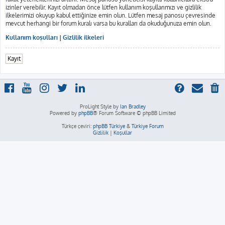
izinler verebilir. Kayıt olmadan önce lütfen kullanım koşullarımızı ve gizlilik
ilkelerimizi okuyup kabul ettiğinize emin olun. Lütfen mesaj panosu çevresinde
mevcut herhangi bir forum kuralı varsa bu kuralları da okuduğunuza emin olun.
Kullanım koşulları
|
Gizlilik ilkeleri
Kayıt
ProLight Style by
Ian Bradley
Powered by
phpBB
® Forum Software © phpBB Limited
Türkçe çeviri:
phpBB Türkiye
&
Türkiye Forum
Gizlilik
|
Koşullar