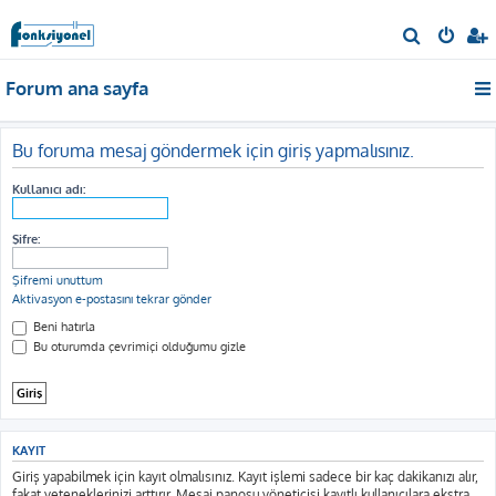
A
r
Forum ana sayfa
a
Bu foruma mesaj göndermek için giriş yapmalısınız.
Kullanıcı adı:
Şifre:
Şifremi unuttum
Aktivasyon e-postasını tekrar gönder
Beni hatırla
Bu oturumda çevrimiçi olduğumu gizle
KAYIT
Giriş yapabilmek için kayıt olmalısınız. Kayıt işlemi sadece bir kaç dakikanızı alır,
fakat yeteneklerinizi arttırır. Mesaj panosu yöneticisi kayıtlı kullanıcılara ekstra