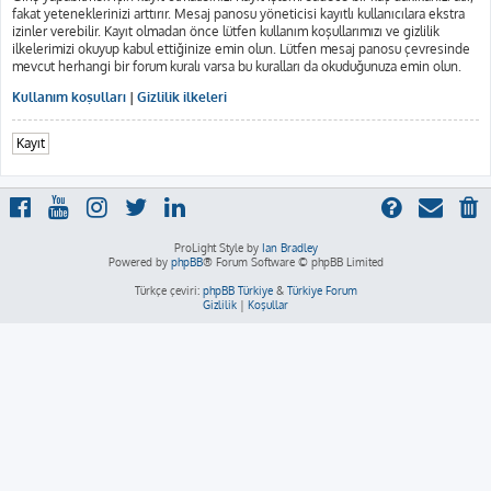
fakat yeteneklerinizi arttırır. Mesaj panosu yöneticisi kayıtlı kullanıcılara ekstra
izinler verebilir. Kayıt olmadan önce lütfen kullanım koşullarımızı ve gizlilik
ilkelerimizi okuyup kabul ettiğinize emin olun. Lütfen mesaj panosu çevresinde
mevcut herhangi bir forum kuralı varsa bu kuralları da okuduğunuza emin olun.
Kullanım koşulları
|
Gizlilik ilkeleri
Kayıt
ProLight Style by
Ian Bradley
Powered by
phpBB
® Forum Software © phpBB Limited
Türkçe çeviri:
phpBB Türkiye
&
Türkiye Forum
Gizlilik
|
Koşullar