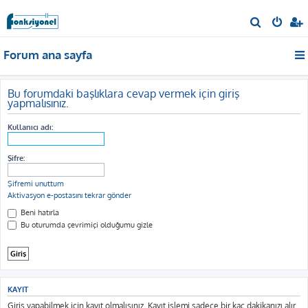
A
r
Forum ana sayfa
a
Bu forumdaki başlıklara cevap vermek için giriş
yapmalısınız.
Kullanıcı adı:
Şifre:
Şifremi unuttum
Aktivasyon e-postasını tekrar gönder
Beni hatırla
Bu oturumda çevrimiçi olduğumu gizle
KAYIT
Giriş yapabilmek için kayıt olmalısınız. Kayıt işlemi sadece bir kaç dakikanızı alır,