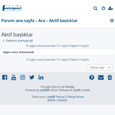
A
r
Forum ana sayfa
Ara
Aktif başlıklar
a
Aktif başlıklar
Gelişmiş aramaya git
0 uygun sonuç bulundu •
1
. sayfa (Toplam
1
sayfa)
Uygun sonuç bulunamadı.
0 uygun sonuç bulundu •
1
. sayfa (Toplam
1
sayfa)
Geçiş yap
ProLight Style by
Ian Bradley
Powered by
phpBB
® Forum Software © phpBB Limited
Türkçe çeviri:
phpBB Türkiye
&
Türkiye Forum
Gizlilik
|
Koşullar