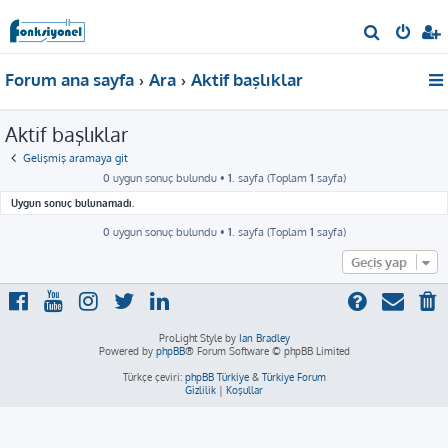
A
r
Forum ana sayfa
Ara
Aktif başlıklar
a
Aktif başlıklar
Gelişmiş aramaya git
0 uygun sonuç bulundu •
1
. sayfa (Toplam
1
sayfa)
Uygun sonuç bulunamadı.
0 uygun sonuç bulundu •
1
. sayfa (Toplam
1
sayfa)
Geçiş yap
ProLight Style by
Ian Bradley
Powered by
phpBB
® Forum Software © phpBB Limited
Türkçe çeviri:
phpBB Türkiye
&
Türkiye Forum
Gizlilik
|
Koşullar