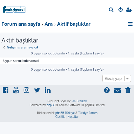
A
r
Forum ana sayfa
Ara
Aktif başlıklar
a
Aktif başlıklar
Gelişmiş aramaya git
0 uygun sonuç bulundu •
1
. sayfa (Toplam
1
sayfa)
Uygun sonuç bulunamadı.
0 uygun sonuç bulundu •
1
. sayfa (Toplam
1
sayfa)
Geçiş yap
ProLight Style by
Ian Bradley
Powered by
phpBB
® Forum Software © phpBB Limited
Türkçe çeviri:
phpBB Türkiye
&
Türkiye Forum
Gizlilik
|
Koşullar