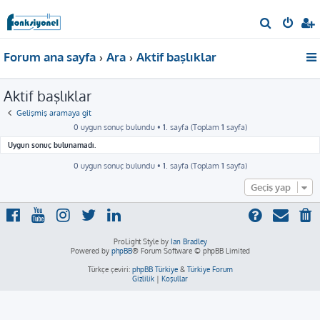
A
r
Forum ana sayfa
Ara
Aktif başlıklar
a
Aktif başlıklar
Gelişmiş aramaya git
0 uygun sonuç bulundu •
1
. sayfa (Toplam
1
sayfa)
Uygun sonuç bulunamadı.
0 uygun sonuç bulundu •
1
. sayfa (Toplam
1
sayfa)
Geçiş yap
ProLight Style by
Ian Bradley
Powered by
phpBB
® Forum Software © phpBB Limited
Türkçe çeviri:
phpBB Türkiye
&
Türkiye Forum
Gizlilik
|
Koşullar