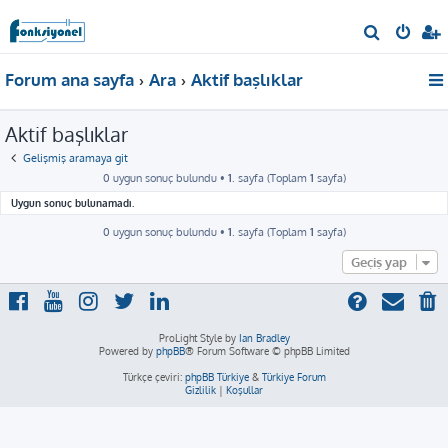
A
r
Forum ana sayfa
Ara
Aktif başlıklar
a
Aktif başlıklar
Gelişmiş aramaya git
0 uygun sonuç bulundu •
1
. sayfa (Toplam
1
sayfa)
Uygun sonuç bulunamadı.
0 uygun sonuç bulundu •
1
. sayfa (Toplam
1
sayfa)
Geçiş yap
ProLight Style by
Ian Bradley
Powered by
phpBB
® Forum Software © phpBB Limited
Türkçe çeviri:
phpBB Türkiye
&
Türkiye Forum
Gizlilik
|
Koşullar