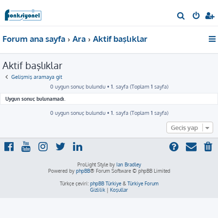
A
r
Forum ana sayfa
Ara
Aktif başlıklar
a
Aktif başlıklar
Gelişmiş aramaya git
0 uygun sonuç bulundu •
1
. sayfa (Toplam
1
sayfa)
Uygun sonuç bulunamadı.
0 uygun sonuç bulundu •
1
. sayfa (Toplam
1
sayfa)
Geçiş yap
ProLight Style by
Ian Bradley
Powered by
phpBB
® Forum Software © phpBB Limited
Türkçe çeviri:
phpBB Türkiye
&
Türkiye Forum
Gizlilik
|
Koşullar