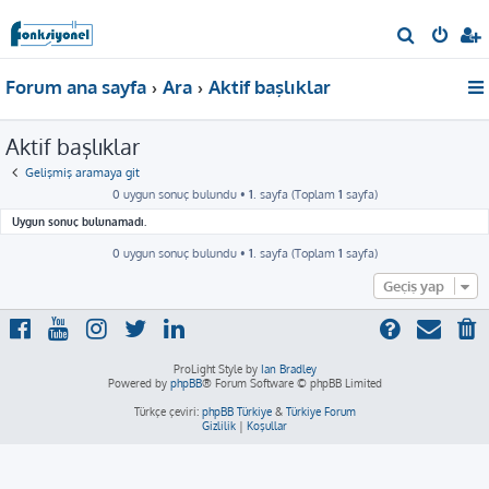
A
r
Forum ana sayfa
Ara
Aktif başlıklar
a
Aktif başlıklar
Gelişmiş aramaya git
0 uygun sonuç bulundu •
1
. sayfa (Toplam
1
sayfa)
Uygun sonuç bulunamadı.
0 uygun sonuç bulundu •
1
. sayfa (Toplam
1
sayfa)
Geçiş yap
ProLight Style by
Ian Bradley
Powered by
phpBB
® Forum Software © phpBB Limited
Türkçe çeviri:
phpBB Türkiye
&
Türkiye Forum
Gizlilik
|
Koşullar