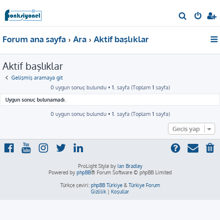
A
r
Forum ana sayfa
Ara
Aktif başlıklar
a
Aktif başlıklar
Gelişmiş aramaya git
0 uygun sonuç bulundu •
1
. sayfa (Toplam
1
sayfa)
Uygun sonuç bulunamadı.
0 uygun sonuç bulundu •
1
. sayfa (Toplam
1
sayfa)
Geçiş yap
ProLight Style by
Ian Bradley
Powered by
phpBB
® Forum Software © phpBB Limited
Türkçe çeviri:
phpBB Türkiye
&
Türkiye Forum
Gizlilik
|
Koşullar