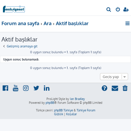
A
r
Forum ana sayfa
Ara
Aktif başlıklar
a
Aktif başlıklar
Gelişmiş aramaya git
0 uygun sonuç bulundu •
1
. sayfa (Toplam
1
sayfa)
Uygun sonuç bulunamadı.
0 uygun sonuç bulundu •
1
. sayfa (Toplam
1
sayfa)
Geçiş yap
ProLight Style by
Ian Bradley
Powered by
phpBB
® Forum Software © phpBB Limited
Türkçe çeviri:
phpBB Türkiye
&
Türkiye Forum
Gizlilik
|
Koşullar