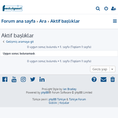
A
r
Forum ana sayfa
Ara
Aktif başlıklar
a
Aktif başlıklar
Gelişmiş aramaya git
0 uygun sonuç bulundu •
1
. sayfa (Toplam
1
sayfa)
Uygun sonuç bulunamadı.
0 uygun sonuç bulundu •
1
. sayfa (Toplam
1
sayfa)
Geçiş yap
ProLight Style by
Ian Bradley
Powered by
phpBB
® Forum Software © phpBB Limited
Türkçe çeviri:
phpBB Türkiye
&
Türkiye Forum
Gizlilik
|
Koşullar