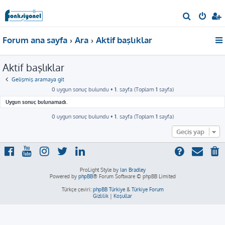
A
r
Forum ana sayfa
Ara
Aktif başlıklar
a
Aktif başlıklar
Gelişmiş aramaya git
0 uygun sonuç bulundu •
1
. sayfa (Toplam
1
sayfa)
Uygun sonuç bulunamadı.
0 uygun sonuç bulundu •
1
. sayfa (Toplam
1
sayfa)
Geçiş yap
ProLight Style by
Ian Bradley
Powered by
phpBB
® Forum Software © phpBB Limited
Türkçe çeviri:
phpBB Türkiye
&
Türkiye Forum
Gizlilik
|
Koşullar