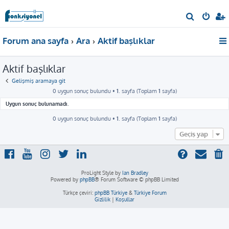
A
r
Forum ana sayfa
Ara
Aktif başlıklar
a
Aktif başlıklar
Gelişmiş aramaya git
0 uygun sonuç bulundu •
1
. sayfa (Toplam
1
sayfa)
Uygun sonuç bulunamadı.
0 uygun sonuç bulundu •
1
. sayfa (Toplam
1
sayfa)
Geçiş yap
ProLight Style by
Ian Bradley
Powered by
phpBB
® Forum Software © phpBB Limited
Türkçe çeviri:
phpBB Türkiye
&
Türkiye Forum
Gizlilik
|
Koşullar