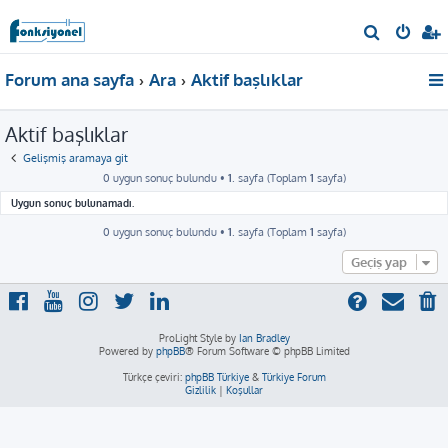
A
r
Forum ana sayfa
Ara
Aktif başlıklar
a
Aktif başlıklar
Gelişmiş aramaya git
0 uygun sonuç bulundu •
1
. sayfa (Toplam
1
sayfa)
Uygun sonuç bulunamadı.
0 uygun sonuç bulundu •
1
. sayfa (Toplam
1
sayfa)
Geçiş yap
ProLight Style by
Ian Bradley
Powered by
phpBB
® Forum Software © phpBB Limited
Türkçe çeviri:
phpBB Türkiye
&
Türkiye Forum
Gizlilik
|
Koşullar