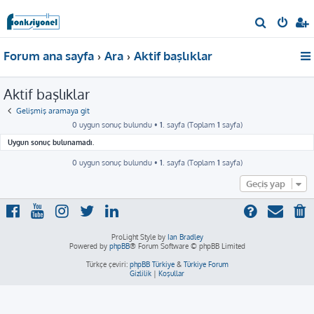
A
r
Forum ana sayfa
Ara
Aktif başlıklar
a
Aktif başlıklar
Gelişmiş aramaya git
0 uygun sonuç bulundu •
1
. sayfa (Toplam
1
sayfa)
Uygun sonuç bulunamadı.
0 uygun sonuç bulundu •
1
. sayfa (Toplam
1
sayfa)
Geçiş yap
ProLight Style by
Ian Bradley
Powered by
phpBB
® Forum Software © phpBB Limited
Türkçe çeviri:
phpBB Türkiye
&
Türkiye Forum
Gizlilik
|
Koşullar