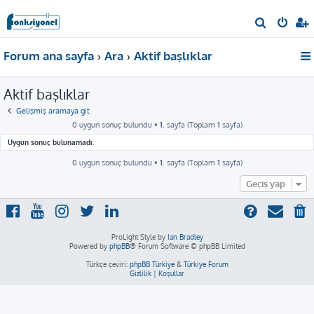
A
r
Forum ana sayfa
Ara
Aktif başlıklar
a
Aktif başlıklar
Gelişmiş aramaya git
0 uygun sonuç bulundu •
1
. sayfa (Toplam
1
sayfa)
Uygun sonuç bulunamadı.
0 uygun sonuç bulundu •
1
. sayfa (Toplam
1
sayfa)
Geçiş yap
ProLight Style by
Ian Bradley
Powered by
phpBB
® Forum Software © phpBB Limited
Türkçe çeviri:
phpBB Türkiye
&
Türkiye Forum
Gizlilik
|
Koşullar