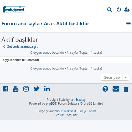
A
r
Forum ana sayfa
Ara
Aktif başlıklar
a
Aktif başlıklar
Gelişmiş aramaya git
0 uygun sonuç bulundu •
1
. sayfa (Toplam
1
sayfa)
Uygun sonuç bulunamadı.
0 uygun sonuç bulundu •
1
. sayfa (Toplam
1
sayfa)
Geçiş yap
ProLight Style by
Ian Bradley
Powered by
phpBB
® Forum Software © phpBB Limited
Türkçe çeviri:
phpBB Türkiye
&
Türkiye Forum
Gizlilik
|
Koşullar