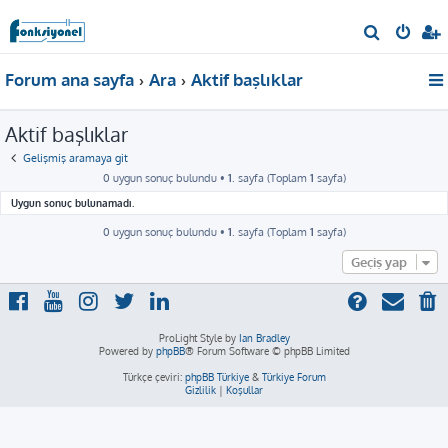
A
r
Forum ana sayfa
Ara
Aktif başlıklar
a
Aktif başlıklar
Gelişmiş aramaya git
0 uygun sonuç bulundu •
1
. sayfa (Toplam
1
sayfa)
Uygun sonuç bulunamadı.
0 uygun sonuç bulundu •
1
. sayfa (Toplam
1
sayfa)
Geçiş yap
ProLight Style by
Ian Bradley
Powered by
phpBB
® Forum Software © phpBB Limited
Türkçe çeviri:
phpBB Türkiye
&
Türkiye Forum
Gizlilik
|
Koşullar