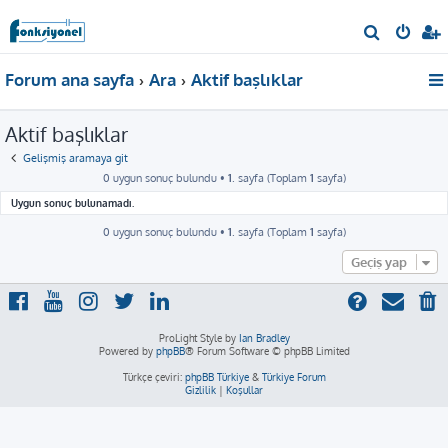
A
r
Forum ana sayfa
Ara
Aktif başlıklar
a
Aktif başlıklar
Gelişmiş aramaya git
0 uygun sonuç bulundu •
1
. sayfa (Toplam
1
sayfa)
Uygun sonuç bulunamadı.
0 uygun sonuç bulundu •
1
. sayfa (Toplam
1
sayfa)
Geçiş yap
ProLight Style by
Ian Bradley
Powered by
phpBB
® Forum Software © phpBB Limited
Türkçe çeviri:
phpBB Türkiye
&
Türkiye Forum
Gizlilik
|
Koşullar