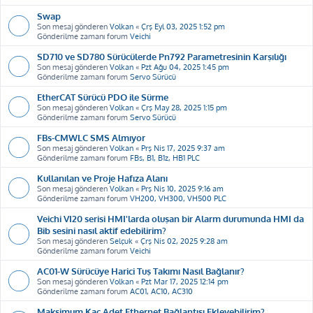
Swap
Son mesaj gönderen
Volkan
«
Çrş Eyl 03, 2025 1:52 pm
Gönderilme zamanı forum
Veichi
SD710 ve SD780 Sürücülerde Pn792 Parametresinin Karşılığı
Son mesaj gönderen
Volkan
«
Pzt Ağu 04, 2025 1:45 pm
Gönderilme zamanı forum
Servo Sürücü
EtherCAT Sürücü PDO ile Sürme
Son mesaj gönderen
Volkan
«
Çrş May 28, 2025 1:15 pm
Gönderilme zamanı forum
Servo Sürücü
FBs-CMWLC SMS Almıyor
Son mesaj gönderen
Volkan
«
Prş Nis 17, 2025 9:37 am
Gönderilme zamanı forum
FBs, B1, B1z, HB1 PLC
Kullanılan ve Proje Hafıza Alanı
Son mesaj gönderen
Volkan
«
Prş Nis 10, 2025 9:16 am
Gönderilme zamanı forum
VH200, VH300, VH500 PLC
Veichi VI20 serisi HMI'larda oluşan bir Alarm durumunda HMI da
Bib sesini nasıl aktif edebilirim?
Son mesaj gönderen
Selçuk
«
Çrş Nis 02, 2025 9:28 am
Gönderilme zamanı forum
Veichi
AC01-W Sürücüye Harici Tuş Takımı Nasıl Bağlanır?
Son mesaj gönderen
Volkan
«
Pzt Mar 17, 2025 12:14 pm
Gönderilme zamanı forum
AC01, AC10, AC310
Maksimum Kaç Adet Ethernet Bağlantısı Ekleyebilirim?