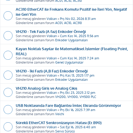
Gönderilme zamanı forum
AC01, AC10, AC310
AC310 EtherCAT ile Frekans Komutu Pozitif ise İleri Yön, Negatif
ise Geri Yön
Son mesaj gönderen
Volkan
«
Prş Nis 02, 2026 8:31 am
Gönderilme zamanı forum
AC01, AC10, AC310
VH210 - Tek Fazlı (A faz) Enkoder Örneği
Son mesaj gönderen
Volkan
«
Cum Kas 14, 2025 11:56 am
Gönderilme zamanı forum
Enkoder Uygulamaları
Kayan Noktalı Sayılar ile Matematiksel İşlemler (Floating Point,
REAL)
Son mesaj gönderen
Volkan
«
Cum Kas 14, 2025 7:24 am
Gönderilme zamanı forum
Genel Uygulamalar
VH210 - İki Fazlı (A,B Faz) Enkoder Örneği
Son mesaj gönderen
Volkan
«
Prş Kas 13, 2025 1:17 pm
Gönderilme zamanı forum
Enkoder Uygulamaları
VH210 Analog Giriş ve Analog Çıkış
Son mesaj gönderen
Volkan
«
Prş Eki 23, 2025 2:12 pm
Gönderilme zamanı forum
VH200, VH300, VH500 PLC
USB Noktasında Fare Bağlantısı İmleç Ekranda Görünmüyor
Son mesaj gönderen
Volkan
«
Prş Eki 16, 2025 7:39 am
Gönderilme zamanı forum
Veichi
Sürekli EtherCAT Senkronizasyon Hatası (Er.B90)
Son mesaj gönderen
Volkan
«
Sal Eyl 16, 2025 6:40 am
Gönderilme zamanı forum
Servo Sürücü