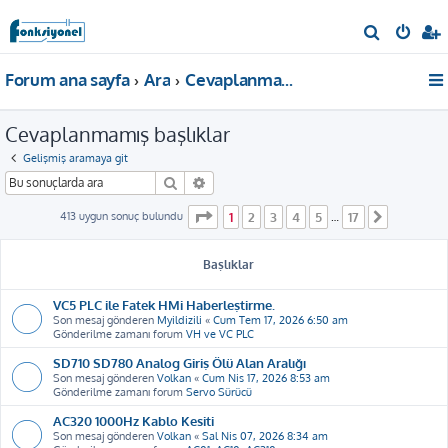
A
r
Forum ana sayfa
Ara
Cevaplanmamış başlıklar
a
Cevaplanmamış başlıklar
Gelişmiş aramaya git
Ara
Gelişmiş arama
1
. sayfa (Toplam
17
sayfa)
413 uygun sonuç bulundu
1
2
3
4
5
17
…
Sonraki
Başlıklar
VC5 PLC ile Fatek HMi Haberleştirme.
Son mesaj gönderen
Myildizili
«
Cum Tem 17, 2026 6:50 am
Gönderilme zamanı forum
VH ve VC PLC
SD710 SD780 Analog Giriş Ölü Alan Aralığı
Son mesaj gönderen
Volkan
«
Cum Nis 17, 2026 8:53 am
Gönderilme zamanı forum
Servo Sürücü
AC320 1000Hz Kablo Kesiti
Son mesaj gönderen
Volkan
«
Sal Nis 07, 2026 8:34 am