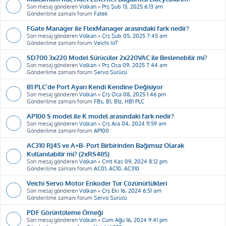
Son mesaj gönderen
Volkan
«
Prş Şub 13, 2025 6:13 am
Gönderilme zamanı forum
Fatek
FGate Manager ile FlexManager arasındaki fark nedir?
Son mesaj gönderen
Volkan
«
Çrş Şub 05, 2025 7:45 am
Gönderilme zamanı forum
Veichi IoT
SD700 3x220 Model Sürücüler 2x220VAC ile Beslenebilir mi?
Son mesaj gönderen
Volkan
«
Prş Oca 09, 2025 7:44 am
Gönderilme zamanı forum
Servo Sürücü
B1 PLC'de Port Ayarı Kendi Kendine Değişiyor
Son mesaj gönderen
Volkan
«
Çrş Oca 08, 2025 1:46 pm
Gönderilme zamanı forum
FBs, B1, B1z, HB1 PLC
AP100 S model ile K model arasındaki fark nedir?
Son mesaj gönderen
Volkan
«
Çrş Ara 04, 2024 11:59 am
Gönderilme zamanı forum
AP100
AC310 RJ45 ve A+B- Port Birbirinden Bağımsız Olarak
Kullanılabilir mi? (2xRS485)
Son mesaj gönderen
Volkan
«
Cmt Kas 09, 2024 8:12 pm
Gönderilme zamanı forum
AC01, AC10, AC310
Veichi Servo Motor Enkoder Tur Çözünürlükleri
Son mesaj gönderen
Volkan
«
Çrş Eki 16, 2024 6:51 am
Gönderilme zamanı forum
Servo Sürücü
PDF Görüntüleme Örneği
Son mesaj gönderen
Volkan
«
Cum Ağu 16, 2024 9:41 pm