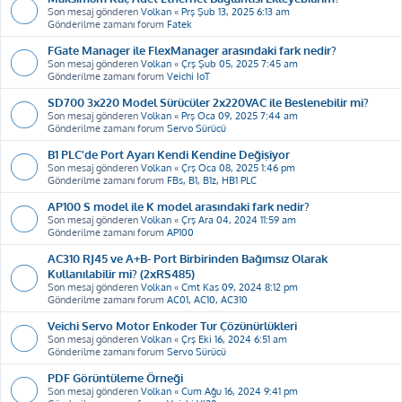
Son mesaj gönderen
Volkan
«
Prş Şub 13, 2025 6:13 am
Gönderilme zamanı forum
Fatek
FGate Manager ile FlexManager arasındaki fark nedir?
Son mesaj gönderen
Volkan
«
Çrş Şub 05, 2025 7:45 am
Gönderilme zamanı forum
Veichi IoT
SD700 3x220 Model Sürücüler 2x220VAC ile Beslenebilir mi?
Son mesaj gönderen
Volkan
«
Prş Oca 09, 2025 7:44 am
Gönderilme zamanı forum
Servo Sürücü
B1 PLC'de Port Ayarı Kendi Kendine Değişiyor
Son mesaj gönderen
Volkan
«
Çrş Oca 08, 2025 1:46 pm
Gönderilme zamanı forum
FBs, B1, B1z, HB1 PLC
AP100 S model ile K model arasındaki fark nedir?
Son mesaj gönderen
Volkan
«
Çrş Ara 04, 2024 11:59 am
Gönderilme zamanı forum
AP100
AC310 RJ45 ve A+B- Port Birbirinden Bağımsız Olarak
Kullanılabilir mi? (2xRS485)
Son mesaj gönderen
Volkan
«
Cmt Kas 09, 2024 8:12 pm
Gönderilme zamanı forum
AC01, AC10, AC310
Veichi Servo Motor Enkoder Tur Çözünürlükleri
Son mesaj gönderen
Volkan
«
Çrş Eki 16, 2024 6:51 am
Gönderilme zamanı forum
Servo Sürücü
PDF Görüntüleme Örneği
Son mesaj gönderen
Volkan
«
Cum Ağu 16, 2024 9:41 pm