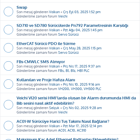
Swap
Son mesaj gönderen
Volkan
«
Çrş Eyl 03, 2025 1:52 pm
Gönderilme zamanı forum
Veichi
SD710 ve SD780 Sürücülerde Pn792 Parametresinin Karşılığı
Son mesaj gönderen
Volkan
«
Pzt Ağu 04, 2025 1:45 pm
Gönderilme zamanı forum
Servo Sürücü
EtherCAT Sürücü PDO ile Sürme
Son mesaj gönderen
Volkan
«
Çrş May 28, 2025 1:15 pm
Gönderilme zamanı forum
Servo Sürücü
FBs-CMWLC SMS Almıyor
Son mesaj gönderen
Volkan
«
Prş Nis 17, 2025 9:37 am
Gönderilme zamanı forum
FBs, B1, B1z, HB1 PLC
Kullanılan ve Proje Hafıza Alanı
Son mesaj gönderen
Volkan
«
Prş Nis 10, 2025 9:16 am
Gönderilme zamanı forum
VH200, VH300, VH500 PLC
Veichi VI20 serisi HMI'larda oluşan bir Alarm durumunda HMI da
Bib sesini nasıl aktif edebilirim?
Son mesaj gönderen
Selçuk
«
Çrş Nis 02, 2025 9:28 am
Gönderilme zamanı forum
Veichi
AC01-W Sürücüye Harici Tuş Takımı Nasıl Bağlanır?
Son mesaj gönderen
Volkan
«
Pzt Mar 17, 2025 12:14 pm
Gönderilme zamanı forum
AC01, AC10, AC310
Maksimum Kaç Adet Ethernet Bağlantısı Ekleyebilirim?