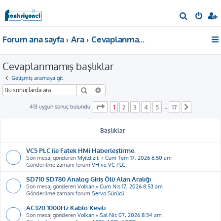
A
r
Forum ana sayfa
Ara
Cevaplanmamış başlıklar
a
Cevaplanmamış başlıklar
Gelişmiş aramaya git
Ara
Gelişmiş arama
1
. sayfa (Toplam
17
sayfa)
413 uygun sonuç bulundu
1
2
3
4
5
17
…
Sonraki
Başlıklar
VC5 PLC ile Fatek HMi Haberleştirme.
Son mesaj gönderen
Myildizili
«
Cum Tem 17, 2026 6:50 am
Gönderilme zamanı forum
VH ve VC PLC
SD710 SD780 Analog Giriş Ölü Alan Aralığı
Son mesaj gönderen
Volkan
«
Cum Nis 17, 2026 8:53 am
Gönderilme zamanı forum
Servo Sürücü
AC320 1000Hz Kablo Kesiti
Son mesaj gönderen
Volkan
«
Sal Nis 07, 2026 8:34 am