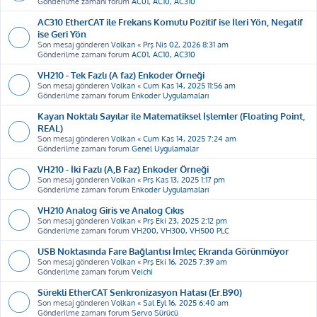
Gönderilme zamanı forum
AC01, AC10, AC310
AC310 EtherCAT ile Frekans Komutu Pozitif ise İleri Yön, Negatif
ise Geri Yön
Son mesaj gönderen
Volkan
«
Prş Nis 02, 2026 8:31 am
Gönderilme zamanı forum
AC01, AC10, AC310
VH210 - Tek Fazlı (A faz) Enkoder Örneği
Son mesaj gönderen
Volkan
«
Cum Kas 14, 2025 11:56 am
Gönderilme zamanı forum
Enkoder Uygulamaları
Kayan Noktalı Sayılar ile Matematiksel İşlemler (Floating Point,
REAL)
Son mesaj gönderen
Volkan
«
Cum Kas 14, 2025 7:24 am
Gönderilme zamanı forum
Genel Uygulamalar
VH210 - İki Fazlı (A,B Faz) Enkoder Örneği
Son mesaj gönderen
Volkan
«
Prş Kas 13, 2025 1:17 pm
Gönderilme zamanı forum
Enkoder Uygulamaları
VH210 Analog Giriş ve Analog Çıkış
Son mesaj gönderen
Volkan
«
Prş Eki 23, 2025 2:12 pm
Gönderilme zamanı forum
VH200, VH300, VH500 PLC
USB Noktasında Fare Bağlantısı İmleç Ekranda Görünmüyor
Son mesaj gönderen
Volkan
«
Prş Eki 16, 2025 7:39 am
Gönderilme zamanı forum
Veichi
Sürekli EtherCAT Senkronizasyon Hatası (Er.B90)
Son mesaj gönderen
Volkan
«
Sal Eyl 16, 2025 6:40 am
Gönderilme zamanı forum
Servo Sürücü