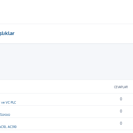
lıklar
CEVAPLAR
0
 ve VC PLC
0
 Sürücü
0
AC10, AC310