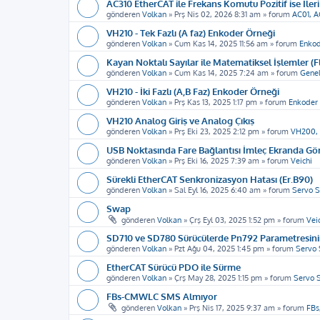
AC310 EtherCAT ile Frekans Komutu Pozitif ise İleri
gönderen
Volkan
»
Prş Nis 02, 2026 8:31 am
» forum
AC01, A
VH210 - Tek Fazlı (A faz) Enkoder Örneği
gönderen
Volkan
»
Cum Kas 14, 2025 11:56 am
» forum
Enkod
Kayan Noktalı Sayılar ile Matematiksel İşlemler (F
gönderen
Volkan
»
Cum Kas 14, 2025 7:24 am
» forum
Genel
VH210 - İki Fazlı (A,B Faz) Enkoder Örneği
gönderen
Volkan
»
Prş Kas 13, 2025 1:17 pm
» forum
Enkoder 
VH210 Analog Giriş ve Analog Çıkış
gönderen
Volkan
»
Prş Eki 23, 2025 2:12 pm
» forum
VH200,
USB Noktasında Fare Bağlantısı İmleç Ekranda G
gönderen
Volkan
»
Prş Eki 16, 2025 7:39 am
» forum
Veichi
Sürekli EtherCAT Senkronizasyon Hatası (Er.B90)
gönderen
Volkan
»
Sal Eyl 16, 2025 6:40 am
» forum
Servo S
Swap
gönderen
Volkan
»
Çrş Eyl 03, 2025 1:52 pm
» forum
Vei
SD710 ve SD780 Sürücülerde Pn792 Parametresinin
gönderen
Volkan
»
Pzt Ağu 04, 2025 1:45 pm
» forum
Servo 
EtherCAT Sürücü PDO ile Sürme
gönderen
Volkan
»
Çrş May 28, 2025 1:15 pm
» forum
Servo 
FBs-CMWLC SMS Almıyor
gönderen
Volkan
»
Prş Nis 17, 2025 9:37 am
» forum
FBs