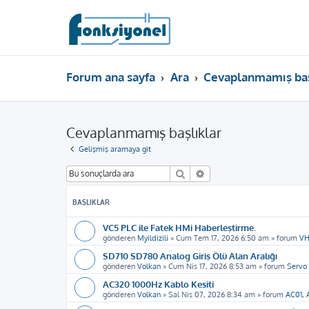
Forum ana sayfa
Ara
Cevaplanmamış baş
Cevaplanmamış başlıklar
Gelişmiş aramaya git
Ara
Gelişmiş arama
BAŞLIKLAR
VC5 PLC ile Fatek HMi Haberleştirme.
gönderen
Myildizili
»
Cum Tem 17, 2026 6:50 am
» forum
VH
SD710 SD780 Analog Giriş Ölü Alan Aralığı
gönderen
Volkan
»
Cum Nis 17, 2026 8:53 am
» forum
Servo
AC320 1000Hz Kablo Kesiti
gönderen
Volkan
»
Sal Nis 07, 2026 8:34 am
» forum
AC01, 