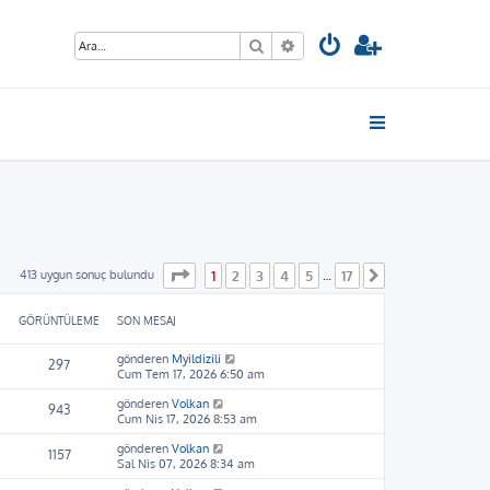
Ara
Gelişmiş arama
1
. sayfa (Toplam
17
sayfa)
413 uygun sonuç bulundu
1
2
3
4
5
17
…
Sonraki
GÖRÜNTÜLEME
SON MESAJ
gönderen
Myildizili
297
Cum Tem 17, 2026 6:50 am
gönderen
Volkan
943
Cum Nis 17, 2026 8:53 am
gönderen
Volkan
1157
Sal Nis 07, 2026 8:34 am