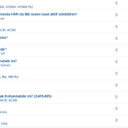
0
00, VH300, VH500 PLC
munda HMI da Bib sesini nasıl aktif edebilirim?
0
chi
0
AC10, AC310
irim?
0
dir?
0
 IoT
ebilir mi?
0
 Sürücü
0
1, B1z, HB1 PLC
0
ak Kullanılabilir mi? (2xRS485)
0
 AC10, AC310
0
ürücü
0
i VI20