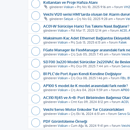
Kullanılan ve Proje Hafıza Alanı
gönderen
Volkan
»
Prş Nis 10, 2025 9:16 am
» forum
VH2
Veichi VI20 serisi HMI'larda oluşan bir Alarm duru
gönderen
Selçuk
»
Çrş Nis 02, 2025 9:28 am
» forum
Vei
AC01-W Sürücüye Harici Tuş Takımı Nasıl Bağlanır?
gönderen
Volkan
»
Pzt Mar 17, 2025 12:14 pm
» forum
AC01, 
Maksimum Kaç Adet Ethernet Bağlantısı Ekleyebil
gönderen
Volkan
»
Prş Şub 13, 2025 6:13 am
» forum
Fatek
FGate Manager ile FlexManager arasındaki fark ne
gönderen
Volkan
»
Çrş Şub 05, 2025 7:45 am
» forum
Veichi
SD700 3x220 Model Sürücüler 2x220VAC ile Beslen
gönderen
Volkan
»
Prş Oca 09, 2025 7:44 am
» forum
Servo
B1 PLC'de Port Ayarı Kendi Kendine Değişiyor
gönderen
Volkan
»
Çrş Oca 08, 2025 1:46 pm
» forum
FBs, B
AP100 S model ile K model arasındaki fark nedir?
gönderen
Volkan
»
Çrş Ara 04, 2024 11:59 am
» forum
AP100
AC310 RJ45 ve A+B- Port Birbirinden Bağımsız Olar
gönderen
Volkan
»
Cmt Kas 09, 2024 8:12 pm
» forum
AC01,
Veichi Servo Motor Enkoder Tur Çözünürlükleri
gönderen
Volkan
»
Çrş Eki 16, 2024 6:51 am
» forum
Servo S
PDF Görüntüleme Örneği
gönderen
Volkan
»
Cum Ağu 16, 2024 9:41 pm
» forum
Veich