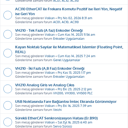
Gönderilme zamanı forum
AC01, AC10, AC310
AC310 EtherCAT ile Frekans Komutu Pozitif ise İleri Yön, Negatif
ise Geri Yön
Son mesaj gönderen
Volkan
«
Prş Nis 02, 2026 8:31 am
Gönderilme zamanı forum
AC01, AC10, AC310
VH210 - Tek Fazlı (A faz) Enkoder Örneği
Son mesaj gönderen
Volkan
«
Cum Kas 14, 2025 11:56 am
Gönderilme zamanı forum
Enkoder Uygulamaları
Kayan Noktalı Sayılar ile Matematiksel İşlemler (Floating Point,
REAL)
Son mesaj gönderen
Volkan
«
Cum Kas 14, 2025 7:24 am
Gönderilme zamanı forum
Genel Uygulamalar
VH210 - İki Fazlı (A,B Faz) Enkoder Örneği
Son mesaj gönderen
Volkan
«
Prş Kas 13, 2025 1:17 pm
Gönderilme zamanı forum
Enkoder Uygulamaları
VH210 Analog Giriş ve Analog Çıkış
Son mesaj gönderen
Volkan
«
Prş Eki 23, 2025 2:12 pm
Gönderilme zamanı forum
VH200, VH300, VH500 PLC
USB Noktasında Fare Bağlantısı İmleç Ekranda Görünmüyor
Son mesaj gönderen
Volkan
«
Prş Eki 16, 2025 7:39 am
Gönderilme zamanı forum
Veichi
Sürekli EtherCAT Senkronizasyon Hatası (Er.B90)
Son mesaj gönderen
Volkan
«
Sal Eyl 16, 2025 6:40 am
Gönderilme zamanı forum
Servo Sürücü