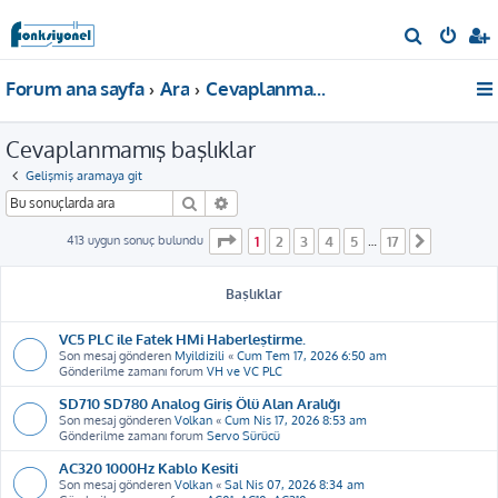
A
r
Forum ana sayfa
Ara
Cevaplanmamış başlıklar
a
Cevaplanmamış başlıklar
Gelişmiş aramaya git
Ara
Gelişmiş arama
1
. sayfa (Toplam
17
sayfa)
413 uygun sonuç bulundu
1
2
3
4
5
17
…
Sonraki
Başlıklar
VC5 PLC ile Fatek HMi Haberleştirme.
Son mesaj gönderen
Myildizili
«
Cum Tem 17, 2026 6:50 am
Gönderilme zamanı forum
VH ve VC PLC
SD710 SD780 Analog Giriş Ölü Alan Aralığı
Son mesaj gönderen
Volkan
«
Cum Nis 17, 2026 8:53 am
Gönderilme zamanı forum
Servo Sürücü
AC320 1000Hz Kablo Kesiti
Son mesaj gönderen
Volkan
«
Sal Nis 07, 2026 8:34 am