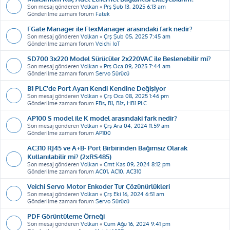
Son mesaj gönderen
Volkan
«
Prş Şub 13, 2025 6:13 am
Gönderilme zamanı forum
Fatek
FGate Manager ile FlexManager arasındaki fark nedir?
Son mesaj gönderen
Volkan
«
Çrş Şub 05, 2025 7:45 am
Gönderilme zamanı forum
Veichi IoT
SD700 3x220 Model Sürücüler 2x220VAC ile Beslenebilir mi?
Son mesaj gönderen
Volkan
«
Prş Oca 09, 2025 7:44 am
Gönderilme zamanı forum
Servo Sürücü
B1 PLC'de Port Ayarı Kendi Kendine Değişiyor
Son mesaj gönderen
Volkan
«
Çrş Oca 08, 2025 1:46 pm
Gönderilme zamanı forum
FBs, B1, B1z, HB1 PLC
AP100 S model ile K model arasındaki fark nedir?
Son mesaj gönderen
Volkan
«
Çrş Ara 04, 2024 11:59 am
Gönderilme zamanı forum
AP100
AC310 RJ45 ve A+B- Port Birbirinden Bağımsız Olarak
Kullanılabilir mi? (2xRS485)
Son mesaj gönderen
Volkan
«
Cmt Kas 09, 2024 8:12 pm
Gönderilme zamanı forum
AC01, AC10, AC310
Veichi Servo Motor Enkoder Tur Çözünürlükleri
Son mesaj gönderen
Volkan
«
Çrş Eki 16, 2024 6:51 am
Gönderilme zamanı forum
Servo Sürücü
PDF Görüntüleme Örneği
Son mesaj gönderen
Volkan
«
Cum Ağu 16, 2024 9:41 pm