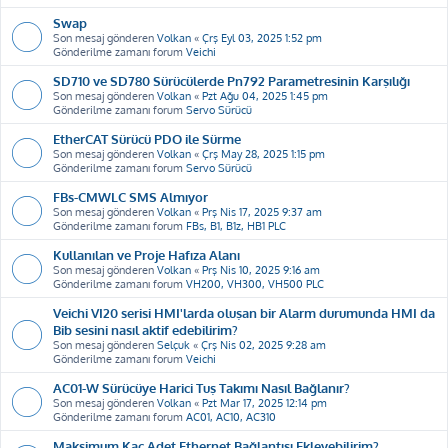
Swap
Son mesaj gönderen
Volkan
«
Çrş Eyl 03, 2025 1:52 pm
Gönderilme zamanı forum
Veichi
SD710 ve SD780 Sürücülerde Pn792 Parametresinin Karşılığı
Son mesaj gönderen
Volkan
«
Pzt Ağu 04, 2025 1:45 pm
Gönderilme zamanı forum
Servo Sürücü
EtherCAT Sürücü PDO ile Sürme
Son mesaj gönderen
Volkan
«
Çrş May 28, 2025 1:15 pm
Gönderilme zamanı forum
Servo Sürücü
FBs-CMWLC SMS Almıyor
Son mesaj gönderen
Volkan
«
Prş Nis 17, 2025 9:37 am
Gönderilme zamanı forum
FBs, B1, B1z, HB1 PLC
Kullanılan ve Proje Hafıza Alanı
Son mesaj gönderen
Volkan
«
Prş Nis 10, 2025 9:16 am
Gönderilme zamanı forum
VH200, VH300, VH500 PLC
Veichi VI20 serisi HMI'larda oluşan bir Alarm durumunda HMI da
Bib sesini nasıl aktif edebilirim?
Son mesaj gönderen
Selçuk
«
Çrş Nis 02, 2025 9:28 am
Gönderilme zamanı forum
Veichi
AC01-W Sürücüye Harici Tuş Takımı Nasıl Bağlanır?
Son mesaj gönderen
Volkan
«
Pzt Mar 17, 2025 12:14 pm
Gönderilme zamanı forum
AC01, AC10, AC310
Maksimum Kaç Adet Ethernet Bağlantısı Ekleyebilirim?