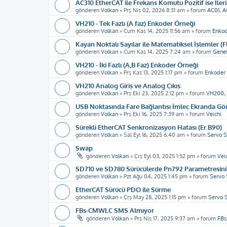
AC310 EtherCAT ile Frekans Komutu Pozitif ise İleri
gönderen
Volkan
»
Prş Nis 02, 2026 8:31 am
» forum
AC01, A
VH210 - Tek Fazlı (A faz) Enkoder Örneği
gönderen
Volkan
»
Cum Kas 14, 2025 11:56 am
» forum
Enkod
Kayan Noktalı Sayılar ile Matematiksel İşlemler (F
gönderen
Volkan
»
Cum Kas 14, 2025 7:24 am
» forum
Genel
VH210 - İki Fazlı (A,B Faz) Enkoder Örneği
gönderen
Volkan
»
Prş Kas 13, 2025 1:17 pm
» forum
Enkoder 
VH210 Analog Giriş ve Analog Çıkış
gönderen
Volkan
»
Prş Eki 23, 2025 2:12 pm
» forum
VH200,
USB Noktasında Fare Bağlantısı İmleç Ekranda G
gönderen
Volkan
»
Prş Eki 16, 2025 7:39 am
» forum
Veichi
Sürekli EtherCAT Senkronizasyon Hatası (Er.B90)
gönderen
Volkan
»
Sal Eyl 16, 2025 6:40 am
» forum
Servo S
Swap
gönderen
Volkan
»
Çrş Eyl 03, 2025 1:52 pm
» forum
Vei
SD710 ve SD780 Sürücülerde Pn792 Parametresinin
gönderen
Volkan
»
Pzt Ağu 04, 2025 1:45 pm
» forum
Servo 
EtherCAT Sürücü PDO ile Sürme
gönderen
Volkan
»
Çrş May 28, 2025 1:15 pm
» forum
Servo 
FBs-CMWLC SMS Almıyor
gönderen
Volkan
»
Prş Nis 17, 2025 9:37 am
» forum
FBs