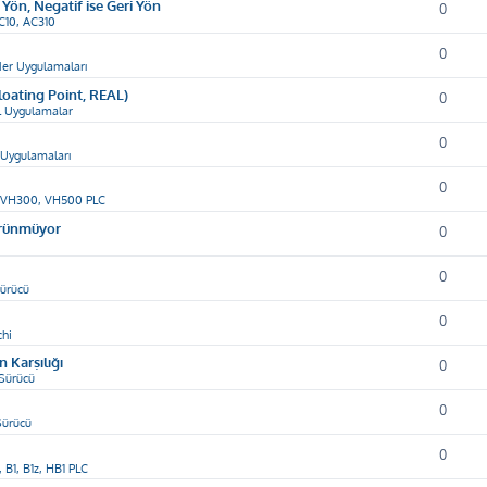
 Yön, Negatif ise Geri Yön
0
C10, AC310
0
er Uygulamaları
loating Point, REAL)
0
 Uygulamalar
0
Uygulamaları
0
 VH300, VH500 PLC
örünmüyor
0
0
ürücü
0
chi
 Karşılığı
0
Sürücü
0
Sürücü
0
, B1, B1z, HB1 PLC