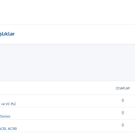
lıklar
CEVAPLAR
0
 ve VC PLC
0
 Sürücü
0
AC10, AC310