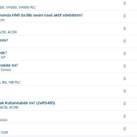
0
00, VH300, VH500 PLC
munda HMI da Bib sesini nasıl aktif edebilirim?
0
chi
0
AC10, AC310
irim?
0
dir?
0
 IoT
ebilir mi?
0
 Sürücü
0
1, B1z, HB1 PLC
0
ak Kullanılabilir mi? (2xRS485)
0
 AC10, AC310
0
ürücü
0
i VI20