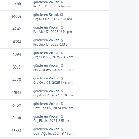
gönderen
Volkan
5855
Prş Nis 10, 2025 9:16 am
gönderen
Selçuk
14602
Çrş Nis 02, 2025 9:28 am
gönderen
Volkan
4242
Pzt Mar 17, 2025 12:14 pm
gönderen
Volkan
4384
Prş Şub 13, 2025 6:13 am
gönderen
Volkan
6094
Çrş Şub 05, 2025 7:45 am
gönderen
Volkan
3978
Prş Oca 09, 2025 7:44 am
gönderen
Volkan
4228
Çrş Oca 08, 2025 1:46 pm
gönderen
Volkan
15148
Çrş Ara 04, 2024 11:59 am
gönderen
Volkan
6459
Cmt Kas 09, 2024 8:12 pm
gönderen
Volkan
8548
Çrş Eki 16, 2024 6:51 am
gönderen
Volkan
15367
Cum Ağu 16, 2024 9:41 pm