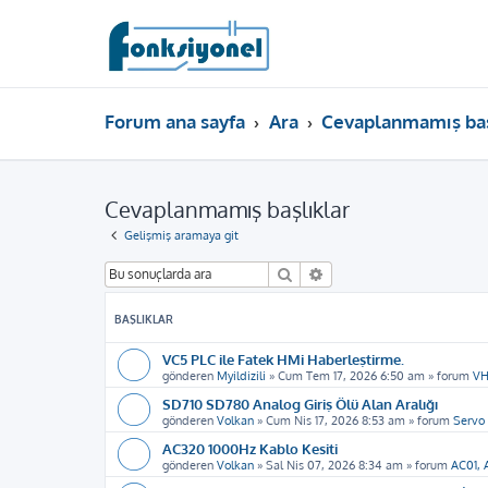
Forum ana sayfa
Ara
Cevaplanmamış baş
Cevaplanmamış başlıklar
Gelişmiş aramaya git
Ara
Gelişmiş arama
BAŞLIKLAR
VC5 PLC ile Fatek HMi Haberleştirme.
gönderen
Myildizili
»
Cum Tem 17, 2026 6:50 am
» forum
VH
SD710 SD780 Analog Giriş Ölü Alan Aralığı
gönderen
Volkan
»
Cum Nis 17, 2026 8:53 am
» forum
Servo
AC320 1000Hz Kablo Kesiti
gönderen
Volkan
»
Sal Nis 07, 2026 8:34 am
» forum
AC01, 