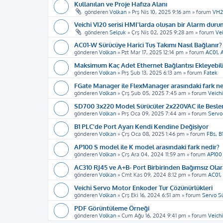
Kullanılan ve Proje Hafıza Alanı
gönderen
Volkan
»
Prş Nis 10, 2025 9:16 am
» forum
VH2
Veichi VI20 serisi HMI'larda oluşan bir Alarm duru
gönderen
Selçuk
»
Çrş Nis 02, 2025 9:28 am
» forum
Vei
AC01-W Sürücüye Harici Tuş Takımı Nasıl Bağlanır?
gönderen
Volkan
»
Pzt Mar 17, 2025 12:14 pm
» forum
AC01, 
Maksimum Kaç Adet Ethernet Bağlantısı Ekleyebil
gönderen
Volkan
»
Prş Şub 13, 2025 6:13 am
» forum
Fatek
FGate Manager ile FlexManager arasındaki fark ne
gönderen
Volkan
»
Çrş Şub 05, 2025 7:45 am
» forum
Veichi
SD700 3x220 Model Sürücüler 2x220VAC ile Beslen
gönderen
Volkan
»
Prş Oca 09, 2025 7:44 am
» forum
Servo
B1 PLC'de Port Ayarı Kendi Kendine Değişiyor
gönderen
Volkan
»
Çrş Oca 08, 2025 1:46 pm
» forum
FBs, B
AP100 S model ile K model arasındaki fark nedir?
gönderen
Volkan
»
Çrş Ara 04, 2024 11:59 am
» forum
AP100
AC310 RJ45 ve A+B- Port Birbirinden Bağımsız Olar
gönderen
Volkan
»
Cmt Kas 09, 2024 8:12 pm
» forum
AC01,
Veichi Servo Motor Enkoder Tur Çözünürlükleri
gönderen
Volkan
»
Çrş Eki 16, 2024 6:51 am
» forum
Servo S
PDF Görüntüleme Örneği
gönderen
Volkan
»
Cum Ağu 16, 2024 9:41 pm
» forum
Veich