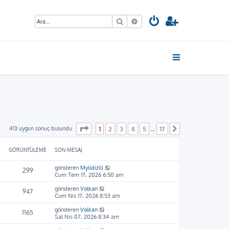
Ara
Gelişmiş arama
1
. sayfa (Toplam
17
sayfa)
413 uygun sonuç bulundu
1
2
3
4
5
17
…
Sonraki
GÖRÜNTÜLEME
SON MESAJ
gönderen
Myildizili
299
Cum Tem 17, 2026 6:50 am
gönderen
Volkan
947
Cum Nis 17, 2026 8:53 am
gönderen
Volkan
1165
Sal Nis 07, 2026 8:34 am