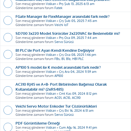
Son mesaj gönderen
Volkan
«
Prş Şub 13, 2025 6:13 am
Gönderilme zamanı forum
Fatek
FGate Manager ile FlexManager arasındaki fark nedir?
Son mesaj gönderen
Volkan
«
Çrş Şub 05, 2025 7:45 am
Gönderilme zamanı forum
Veichi IoT
SD700 3x220 Model Sürücüler 2x220VAC ile Beslenebilir mi?
Son mesaj gönderen
Volkan
«
Prş Oca 09, 2025 7:44 am
Gönderilme zamanı forum
Servo Sürücü
B1 PLC'de Port Ayarı Kendi Kendine Değişiyor
Son mesaj gönderen
Volkan
«
Çrş Oca 08, 2025 1:46 pm
Gönderilme zamanı forum
FBs, B1, B1z, HB1 PLC
AP100 S model ile K model arasındaki fark nedir?
Son mesaj gönderen
Volkan
«
Çrş Ara 04, 2024 11:59 am
Gönderilme zamanı forum
AP100
AC310 RJ45 ve A+B- Port Birbirinden Bağımsız Olarak
Kullanılabilir mi? (2xRS485)
Son mesaj gönderen
Volkan
«
Cmt Kas 09, 2024 8:12 pm
Gönderilme zamanı forum
AC01, AC10, AC310
Veichi Servo Motor Enkoder Tur Çözünürlükleri
Son mesaj gönderen
Volkan
«
Çrş Eki 16, 2024 6:51 am
Gönderilme zamanı forum
Servo Sürücü
PDF Görüntüleme Örneği
Son mesaj gönderen
Volkan
«
Cum Ağu 16, 2024 9:41 pm