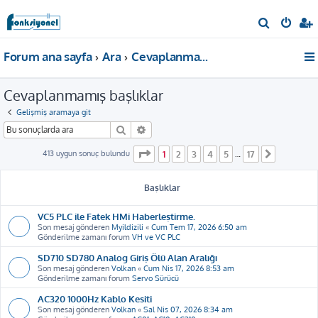
A
r
Forum ana sayfa
Ara
Cevaplanmamış başlıklar
a
Cevaplanmamış başlıklar
Gelişmiş aramaya git
Ara
Gelişmiş arama
1
. sayfa (Toplam
17
sayfa)
413 uygun sonuç bulundu
1
2
3
4
5
17
…
Sonraki
Başlıklar
VC5 PLC ile Fatek HMi Haberleştirme.
Son mesaj gönderen
Myildizili
«
Cum Tem 17, 2026 6:50 am
Gönderilme zamanı forum
VH ve VC PLC
SD710 SD780 Analog Giriş Ölü Alan Aralığı
Son mesaj gönderen
Volkan
«
Cum Nis 17, 2026 8:53 am
Gönderilme zamanı forum
Servo Sürücü
AC320 1000Hz Kablo Kesiti
Son mesaj gönderen
Volkan
«
Sal Nis 07, 2026 8:34 am