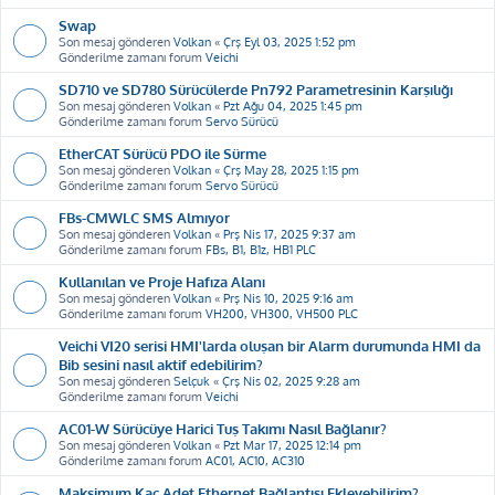
Swap
Son mesaj gönderen
Volkan
«
Çrş Eyl 03, 2025 1:52 pm
Gönderilme zamanı forum
Veichi
SD710 ve SD780 Sürücülerde Pn792 Parametresinin Karşılığı
Son mesaj gönderen
Volkan
«
Pzt Ağu 04, 2025 1:45 pm
Gönderilme zamanı forum
Servo Sürücü
EtherCAT Sürücü PDO ile Sürme
Son mesaj gönderen
Volkan
«
Çrş May 28, 2025 1:15 pm
Gönderilme zamanı forum
Servo Sürücü
FBs-CMWLC SMS Almıyor
Son mesaj gönderen
Volkan
«
Prş Nis 17, 2025 9:37 am
Gönderilme zamanı forum
FBs, B1, B1z, HB1 PLC
Kullanılan ve Proje Hafıza Alanı
Son mesaj gönderen
Volkan
«
Prş Nis 10, 2025 9:16 am
Gönderilme zamanı forum
VH200, VH300, VH500 PLC
Veichi VI20 serisi HMI'larda oluşan bir Alarm durumunda HMI da
Bib sesini nasıl aktif edebilirim?
Son mesaj gönderen
Selçuk
«
Çrş Nis 02, 2025 9:28 am
Gönderilme zamanı forum
Veichi
AC01-W Sürücüye Harici Tuş Takımı Nasıl Bağlanır?
Son mesaj gönderen
Volkan
«
Pzt Mar 17, 2025 12:14 pm
Gönderilme zamanı forum
AC01, AC10, AC310
Maksimum Kaç Adet Ethernet Bağlantısı Ekleyebilirim?