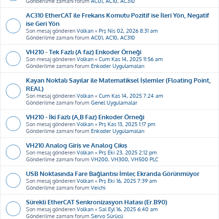
Gönderilme zamanı forum
AC01, AC10, AC310
AC310 EtherCAT ile Frekans Komutu Pozitif ise İleri Yön, Negatif
ise Geri Yön
Son mesaj gönderen
Volkan
«
Prş Nis 02, 2026 8:31 am
Gönderilme zamanı forum
AC01, AC10, AC310
VH210 - Tek Fazlı (A faz) Enkoder Örneği
Son mesaj gönderen
Volkan
«
Cum Kas 14, 2025 11:56 am
Gönderilme zamanı forum
Enkoder Uygulamaları
Kayan Noktalı Sayılar ile Matematiksel İşlemler (Floating Point,
REAL)
Son mesaj gönderen
Volkan
«
Cum Kas 14, 2025 7:24 am
Gönderilme zamanı forum
Genel Uygulamalar
VH210 - İki Fazlı (A,B Faz) Enkoder Örneği
Son mesaj gönderen
Volkan
«
Prş Kas 13, 2025 1:17 pm
Gönderilme zamanı forum
Enkoder Uygulamaları
VH210 Analog Giriş ve Analog Çıkış
Son mesaj gönderen
Volkan
«
Prş Eki 23, 2025 2:12 pm
Gönderilme zamanı forum
VH200, VH300, VH500 PLC
USB Noktasında Fare Bağlantısı İmleç Ekranda Görünmüyor
Son mesaj gönderen
Volkan
«
Prş Eki 16, 2025 7:39 am
Gönderilme zamanı forum
Veichi
Sürekli EtherCAT Senkronizasyon Hatası (Er.B90)
Son mesaj gönderen
Volkan
«
Sal Eyl 16, 2025 6:40 am
Gönderilme zamanı forum
Servo Sürücü