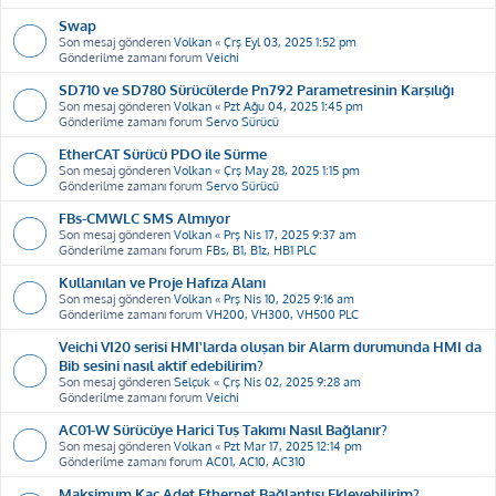
Swap
Son mesaj gönderen
Volkan
«
Çrş Eyl 03, 2025 1:52 pm
Gönderilme zamanı forum
Veichi
SD710 ve SD780 Sürücülerde Pn792 Parametresinin Karşılığı
Son mesaj gönderen
Volkan
«
Pzt Ağu 04, 2025 1:45 pm
Gönderilme zamanı forum
Servo Sürücü
EtherCAT Sürücü PDO ile Sürme
Son mesaj gönderen
Volkan
«
Çrş May 28, 2025 1:15 pm
Gönderilme zamanı forum
Servo Sürücü
FBs-CMWLC SMS Almıyor
Son mesaj gönderen
Volkan
«
Prş Nis 17, 2025 9:37 am
Gönderilme zamanı forum
FBs, B1, B1z, HB1 PLC
Kullanılan ve Proje Hafıza Alanı
Son mesaj gönderen
Volkan
«
Prş Nis 10, 2025 9:16 am
Gönderilme zamanı forum
VH200, VH300, VH500 PLC
Veichi VI20 serisi HMI'larda oluşan bir Alarm durumunda HMI da
Bib sesini nasıl aktif edebilirim?
Son mesaj gönderen
Selçuk
«
Çrş Nis 02, 2025 9:28 am
Gönderilme zamanı forum
Veichi
AC01-W Sürücüye Harici Tuş Takımı Nasıl Bağlanır?
Son mesaj gönderen
Volkan
«
Pzt Mar 17, 2025 12:14 pm
Gönderilme zamanı forum
AC01, AC10, AC310
Maksimum Kaç Adet Ethernet Bağlantısı Ekleyebilirim?