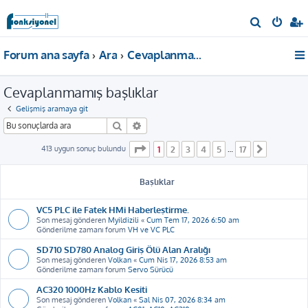
A
r
Forum ana sayfa
Ara
Cevaplanmamış başlıklar
a
Cevaplanmamış başlıklar
Gelişmiş aramaya git
Ara
Gelişmiş arama
1
. sayfa (Toplam
17
sayfa)
413 uygun sonuç bulundu
1
2
3
4
5
17
…
Sonraki
Başlıklar
VC5 PLC ile Fatek HMi Haberleştirme.
Son mesaj gönderen
Myildizili
«
Cum Tem 17, 2026 6:50 am
Gönderilme zamanı forum
VH ve VC PLC
SD710 SD780 Analog Giriş Ölü Alan Aralığı
Son mesaj gönderen
Volkan
«
Cum Nis 17, 2026 8:53 am
Gönderilme zamanı forum
Servo Sürücü
AC320 1000Hz Kablo Kesiti
Son mesaj gönderen
Volkan
«
Sal Nis 07, 2026 8:34 am