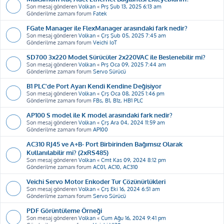
Son mesaj gönderen
Volkan
«
Prş Şub 13, 2025 6:13 am
Gönderilme zamanı forum
Fatek
FGate Manager ile FlexManager arasındaki fark nedir?
Son mesaj gönderen
Volkan
«
Çrş Şub 05, 2025 7:45 am
Gönderilme zamanı forum
Veichi IoT
SD700 3x220 Model Sürücüler 2x220VAC ile Beslenebilir mi?
Son mesaj gönderen
Volkan
«
Prş Oca 09, 2025 7:44 am
Gönderilme zamanı forum
Servo Sürücü
B1 PLC'de Port Ayarı Kendi Kendine Değişiyor
Son mesaj gönderen
Volkan
«
Çrş Oca 08, 2025 1:46 pm
Gönderilme zamanı forum
FBs, B1, B1z, HB1 PLC
AP100 S model ile K model arasındaki fark nedir?
Son mesaj gönderen
Volkan
«
Çrş Ara 04, 2024 11:59 am
Gönderilme zamanı forum
AP100
AC310 RJ45 ve A+B- Port Birbirinden Bağımsız Olarak
Kullanılabilir mi? (2xRS485)
Son mesaj gönderen
Volkan
«
Cmt Kas 09, 2024 8:12 pm
Gönderilme zamanı forum
AC01, AC10, AC310
Veichi Servo Motor Enkoder Tur Çözünürlükleri
Son mesaj gönderen
Volkan
«
Çrş Eki 16, 2024 6:51 am
Gönderilme zamanı forum
Servo Sürücü
PDF Görüntüleme Örneği
Son mesaj gönderen
Volkan
«
Cum Ağu 16, 2024 9:41 pm