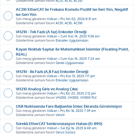
Gönderilme zamanı forum
AC01, AC10, AC310
AC310 EtherCAT ile Frekans Komutu Pozitif ise İleri Yön, Negatif
ise Geri Yön
Son mesaj gönderen
Volkan
«
Prş Nis 02, 2026 8:31 am
Gönderilme zamanı forum
AC01, AC10, AC310
VH210 - Tek Fazlı (A faz) Enkoder Örneği
Son mesaj gönderen
Volkan
«
Cum Kas 14, 2025 11:56 am
Gönderilme zamanı forum
Enkoder Uygulamaları
Kayan Noktalı Sayılar ile Matematiksel İşlemler (Floating Point,
REAL)
Son mesaj gönderen
Volkan
«
Cum Kas 14, 2025 7:24 am
Gönderilme zamanı forum
Genel Uygulamalar
VH210 - İki Fazlı (A,B Faz) Enkoder Örneği
Son mesaj gönderen
Volkan
«
Prş Kas 13, 2025 1:17 pm
Gönderilme zamanı forum
Enkoder Uygulamaları
VH210 Analog Giriş ve Analog Çıkış
Son mesaj gönderen
Volkan
«
Prş Eki 23, 2025 2:12 pm
Gönderilme zamanı forum
VH200, VH300, VH500 PLC
USB Noktasında Fare Bağlantısı İmleç Ekranda Görünmüyor
Son mesaj gönderen
Volkan
«
Prş Eki 16, 2025 7:39 am
Gönderilme zamanı forum
Veichi
Sürekli EtherCAT Senkronizasyon Hatası (Er.B90)
Son mesaj gönderen
Volkan
«
Sal Eyl 16, 2025 6:40 am
Gönderilme zamanı forum
Servo Sürücü