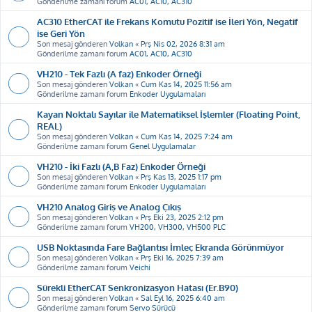
Gönderilme zamanı forum
AC01, AC10, AC310
AC310 EtherCAT ile Frekans Komutu Pozitif ise İleri Yön, Negatif
ise Geri Yön
Son mesaj gönderen
Volkan
«
Prş Nis 02, 2026 8:31 am
Gönderilme zamanı forum
AC01, AC10, AC310
VH210 - Tek Fazlı (A faz) Enkoder Örneği
Son mesaj gönderen
Volkan
«
Cum Kas 14, 2025 11:56 am
Gönderilme zamanı forum
Enkoder Uygulamaları
Kayan Noktalı Sayılar ile Matematiksel İşlemler (Floating Point,
REAL)
Son mesaj gönderen
Volkan
«
Cum Kas 14, 2025 7:24 am
Gönderilme zamanı forum
Genel Uygulamalar
VH210 - İki Fazlı (A,B Faz) Enkoder Örneği
Son mesaj gönderen
Volkan
«
Prş Kas 13, 2025 1:17 pm
Gönderilme zamanı forum
Enkoder Uygulamaları
VH210 Analog Giriş ve Analog Çıkış
Son mesaj gönderen
Volkan
«
Prş Eki 23, 2025 2:12 pm
Gönderilme zamanı forum
VH200, VH300, VH500 PLC
USB Noktasında Fare Bağlantısı İmleç Ekranda Görünmüyor
Son mesaj gönderen
Volkan
«
Prş Eki 16, 2025 7:39 am
Gönderilme zamanı forum
Veichi
Sürekli EtherCAT Senkronizasyon Hatası (Er.B90)
Son mesaj gönderen
Volkan
«
Sal Eyl 16, 2025 6:40 am
Gönderilme zamanı forum
Servo Sürücü