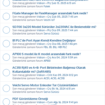
Son mesaj gönderen
Volkan
«
Prş Şub 13, 2025 6:13 am
Gönderilme zamanı forum
Fatek
FGate Manager ile FlexManager arasındaki fark nedir?
Son mesaj gönderen
Volkan
«
Çrş Şub 05, 2025 7:45 am
Gönderilme zamanı forum
Veichi IoT
SD700 3x220 Model Sürücüler 2x220VAC ile Beslenebilir mi?
Son mesaj gönderen
Volkan
«
Prş Oca 09, 2025 7:44 am
Gönderilme zamanı forum
Servo Sürücü
B1 PLC'de Port Ayarı Kendi Kendine Değişiyor
Son mesaj gönderen
Volkan
«
Çrş Oca 08, 2025 1:46 pm
Gönderilme zamanı forum
FBs, B1, B1z, HB1 PLC
AP100 S model ile K model arasındaki fark nedir?
Son mesaj gönderen
Volkan
«
Çrş Ara 04, 2024 11:59 am
Gönderilme zamanı forum
AP100
AC310 RJ45 ve A+B- Port Birbirinden Bağımsız Olarak
Kullanılabilir mi? (2xRS485)
Son mesaj gönderen
Volkan
«
Cmt Kas 09, 2024 8:12 pm
Gönderilme zamanı forum
AC01, AC10, AC310
Veichi Servo Motor Enkoder Tur Çözünürlükleri
Son mesaj gönderen
Volkan
«
Çrş Eki 16, 2024 6:51 am
Gönderilme zamanı forum
Servo Sürücü
PDF Görüntüleme Örneği
Son mesaj gönderen
Volkan
«
Cum Ağu 16, 2024 9:41 pm