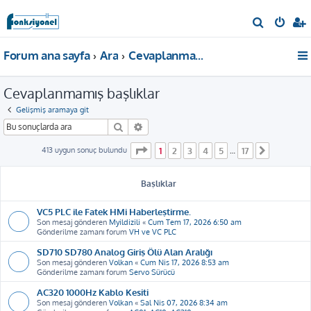
A
r
Forum ana sayfa
Ara
Cevaplanmamış başlıklar
a
Cevaplanmamış başlıklar
Gelişmiş aramaya git
Ara
Gelişmiş arama
1
. sayfa (Toplam
17
sayfa)
413 uygun sonuç bulundu
1
2
3
4
5
17
…
Sonraki
Başlıklar
VC5 PLC ile Fatek HMi Haberleştirme.
Son mesaj gönderen
Myildizili
«
Cum Tem 17, 2026 6:50 am
Gönderilme zamanı forum
VH ve VC PLC
SD710 SD780 Analog Giriş Ölü Alan Aralığı
Son mesaj gönderen
Volkan
«
Cum Nis 17, 2026 8:53 am
Gönderilme zamanı forum
Servo Sürücü
AC320 1000Hz Kablo Kesiti
Son mesaj gönderen
Volkan
«
Sal Nis 07, 2026 8:34 am