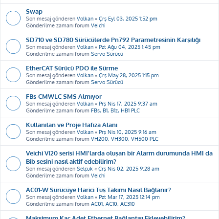
Swap
Son mesaj gönderen
Volkan
«
Çrş Eyl 03, 2025 1:52 pm
Gönderilme zamanı forum
Veichi
SD710 ve SD780 Sürücülerde Pn792 Parametresinin Karşılığı
Son mesaj gönderen
Volkan
«
Pzt Ağu 04, 2025 1:45 pm
Gönderilme zamanı forum
Servo Sürücü
EtherCAT Sürücü PDO ile Sürme
Son mesaj gönderen
Volkan
«
Çrş May 28, 2025 1:15 pm
Gönderilme zamanı forum
Servo Sürücü
FBs-CMWLC SMS Almıyor
Son mesaj gönderen
Volkan
«
Prş Nis 17, 2025 9:37 am
Gönderilme zamanı forum
FBs, B1, B1z, HB1 PLC
Kullanılan ve Proje Hafıza Alanı
Son mesaj gönderen
Volkan
«
Prş Nis 10, 2025 9:16 am
Gönderilme zamanı forum
VH200, VH300, VH500 PLC
Veichi VI20 serisi HMI'larda oluşan bir Alarm durumunda HMI da
Bib sesini nasıl aktif edebilirim?
Son mesaj gönderen
Selçuk
«
Çrş Nis 02, 2025 9:28 am
Gönderilme zamanı forum
Veichi
AC01-W Sürücüye Harici Tuş Takımı Nasıl Bağlanır?
Son mesaj gönderen
Volkan
«
Pzt Mar 17, 2025 12:14 pm
Gönderilme zamanı forum
AC01, AC10, AC310
Maksimum Kaç Adet Ethernet Bağlantısı Ekleyebilirim?