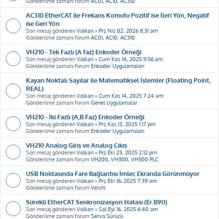
Gönderilme zamanı forum
AC01, AC10, AC310
AC310 EtherCAT ile Frekans Komutu Pozitif ise İleri Yön, Negatif
ise Geri Yön
Son mesaj gönderen
Volkan
«
Prş Nis 02, 2026 8:31 am
Gönderilme zamanı forum
AC01, AC10, AC310
VH210 - Tek Fazlı (A faz) Enkoder Örneği
Son mesaj gönderen
Volkan
«
Cum Kas 14, 2025 11:56 am
Gönderilme zamanı forum
Enkoder Uygulamaları
Kayan Noktalı Sayılar ile Matematiksel İşlemler (Floating Point,
REAL)
Son mesaj gönderen
Volkan
«
Cum Kas 14, 2025 7:24 am
Gönderilme zamanı forum
Genel Uygulamalar
VH210 - İki Fazlı (A,B Faz) Enkoder Örneği
Son mesaj gönderen
Volkan
«
Prş Kas 13, 2025 1:17 pm
Gönderilme zamanı forum
Enkoder Uygulamaları
VH210 Analog Giriş ve Analog Çıkış
Son mesaj gönderen
Volkan
«
Prş Eki 23, 2025 2:12 pm
Gönderilme zamanı forum
VH200, VH300, VH500 PLC
USB Noktasında Fare Bağlantısı İmleç Ekranda Görünmüyor
Son mesaj gönderen
Volkan
«
Prş Eki 16, 2025 7:39 am
Gönderilme zamanı forum
Veichi
Sürekli EtherCAT Senkronizasyon Hatası (Er.B90)
Son mesaj gönderen
Volkan
«
Sal Eyl 16, 2025 6:40 am
Gönderilme zamanı forum
Servo Sürücü