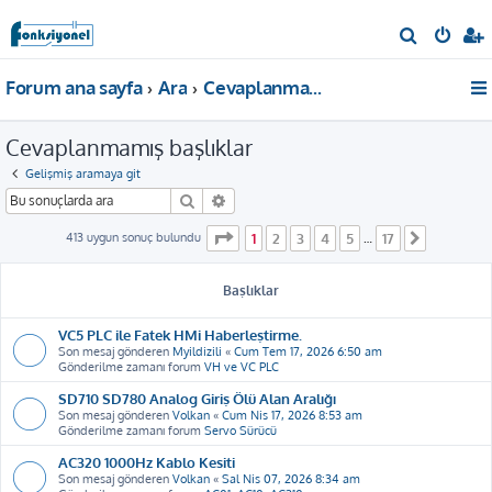
A
r
Forum ana sayfa
Ara
Cevaplanmamış başlıklar
a
Cevaplanmamış başlıklar
Gelişmiş aramaya git
Ara
Gelişmiş arama
1
. sayfa (Toplam
17
sayfa)
413 uygun sonuç bulundu
1
2
3
4
5
17
…
Sonraki
Başlıklar
VC5 PLC ile Fatek HMi Haberleştirme.
Son mesaj gönderen
Myildizili
«
Cum Tem 17, 2026 6:50 am
Gönderilme zamanı forum
VH ve VC PLC
SD710 SD780 Analog Giriş Ölü Alan Aralığı
Son mesaj gönderen
Volkan
«
Cum Nis 17, 2026 8:53 am
Gönderilme zamanı forum
Servo Sürücü
AC320 1000Hz Kablo Kesiti
Son mesaj gönderen
Volkan
«
Sal Nis 07, 2026 8:34 am