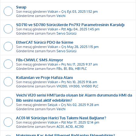
Swap
Son mesaj gönderen
Volkan
«
Çrş Eyl 03, 2025 1:52 pm
Gönderilme zamanı forum
Veichi
SD710 ve SD780 Sürücülerde Pn792 Parametresinin Karşılığı
Son mesaj gönderen
Volkan
«
Pzt Ağu 04, 2025 1:45 pm
Gönderilme zamanı forum
Servo Sürücü
EtherCAT Sürücü PDO ile Sürme
Son mesaj gönderen
Volkan
«
Çrş May 28, 2025 1:15 pm
Gönderilme zamanı forum
Servo Sürücü
FBs-CMWLC SMS Almıyor
Son mesaj gönderen
Volkan
«
Prş Nis 17, 2025 9:37 am
Gönderilme zamanı forum
FBs, B1, B1z, HB1 PLC
Kullanılan ve Proje Hafıza Alanı
Son mesaj gönderen
Volkan
«
Prş Nis 10, 2025 9:16 am
Gönderilme zamanı forum
VH200, VH300, VH500 PLC
Veichi VI20 serisi HMI'larda oluşan bir Alarm durumunda HMI da
Bib sesini nasıl aktif edebilirim?
Son mesaj gönderen
Selçuk
«
Çrş Nis 02, 2025 9:28 am
Gönderilme zamanı forum
Veichi
AC01-W Sürücüye Harici Tuş Takımı Nasıl Bağlanır?
Son mesaj gönderen
Volkan
«
Pzt Mar 17, 2025 12:14 pm
Gönderilme zamanı forum
AC01, AC10, AC310
Maksimum Kaç Adet Ethernet Bağlantısı Ekleyebilirim?