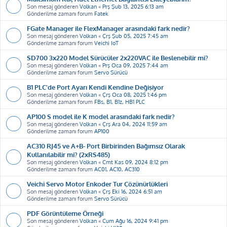
Son mesaj gönderen
Volkan
«
Prş Şub 13, 2025 6:13 am
Gönderilme zamanı forum
Fatek
FGate Manager ile FlexManager arasındaki fark nedir?
Son mesaj gönderen
Volkan
«
Çrş Şub 05, 2025 7:45 am
Gönderilme zamanı forum
Veichi IoT
SD700 3x220 Model Sürücüler 2x220VAC ile Beslenebilir mi?
Son mesaj gönderen
Volkan
«
Prş Oca 09, 2025 7:44 am
Gönderilme zamanı forum
Servo Sürücü
B1 PLC'de Port Ayarı Kendi Kendine Değişiyor
Son mesaj gönderen
Volkan
«
Çrş Oca 08, 2025 1:46 pm
Gönderilme zamanı forum
FBs, B1, B1z, HB1 PLC
AP100 S model ile K model arasındaki fark nedir?
Son mesaj gönderen
Volkan
«
Çrş Ara 04, 2024 11:59 am
Gönderilme zamanı forum
AP100
AC310 RJ45 ve A+B- Port Birbirinden Bağımsız Olarak
Kullanılabilir mi? (2xRS485)
Son mesaj gönderen
Volkan
«
Cmt Kas 09, 2024 8:12 pm
Gönderilme zamanı forum
AC01, AC10, AC310
Veichi Servo Motor Enkoder Tur Çözünürlükleri
Son mesaj gönderen
Volkan
«
Çrş Eki 16, 2024 6:51 am
Gönderilme zamanı forum
Servo Sürücü
PDF Görüntüleme Örneği
Son mesaj gönderen
Volkan
«
Cum Ağu 16, 2024 9:41 pm