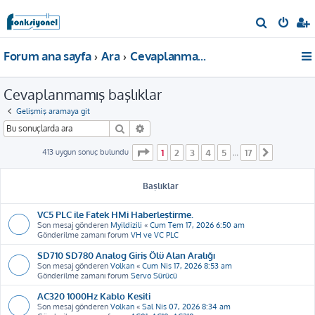
A
r
Forum ana sayfa
Ara
Cevaplanmamış başlıklar
a
Cevaplanmamış başlıklar
Gelişmiş aramaya git
Ara
Gelişmiş arama
1
. sayfa (Toplam
17
sayfa)
413 uygun sonuç bulundu
1
2
3
4
5
17
…
Sonraki
Başlıklar
VC5 PLC ile Fatek HMi Haberleştirme.
Son mesaj gönderen
Myildizili
«
Cum Tem 17, 2026 6:50 am
Gönderilme zamanı forum
VH ve VC PLC
SD710 SD780 Analog Giriş Ölü Alan Aralığı
Son mesaj gönderen
Volkan
«
Cum Nis 17, 2026 8:53 am
Gönderilme zamanı forum
Servo Sürücü
AC320 1000Hz Kablo Kesiti
Son mesaj gönderen
Volkan
«
Sal Nis 07, 2026 8:34 am