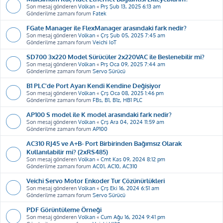
Son mesaj gönderen
Volkan
«
Prş Şub 13, 2025 6:13 am
Gönderilme zamanı forum
Fatek
FGate Manager ile FlexManager arasındaki fark nedir?
Son mesaj gönderen
Volkan
«
Çrş Şub 05, 2025 7:45 am
Gönderilme zamanı forum
Veichi IoT
SD700 3x220 Model Sürücüler 2x220VAC ile Beslenebilir mi?
Son mesaj gönderen
Volkan
«
Prş Oca 09, 2025 7:44 am
Gönderilme zamanı forum
Servo Sürücü
B1 PLC'de Port Ayarı Kendi Kendine Değişiyor
Son mesaj gönderen
Volkan
«
Çrş Oca 08, 2025 1:46 pm
Gönderilme zamanı forum
FBs, B1, B1z, HB1 PLC
AP100 S model ile K model arasındaki fark nedir?
Son mesaj gönderen
Volkan
«
Çrş Ara 04, 2024 11:59 am
Gönderilme zamanı forum
AP100
AC310 RJ45 ve A+B- Port Birbirinden Bağımsız Olarak
Kullanılabilir mi? (2xRS485)
Son mesaj gönderen
Volkan
«
Cmt Kas 09, 2024 8:12 pm
Gönderilme zamanı forum
AC01, AC10, AC310
Veichi Servo Motor Enkoder Tur Çözünürlükleri
Son mesaj gönderen
Volkan
«
Çrş Eki 16, 2024 6:51 am
Gönderilme zamanı forum
Servo Sürücü
PDF Görüntüleme Örneği
Son mesaj gönderen
Volkan
«
Cum Ağu 16, 2024 9:41 pm