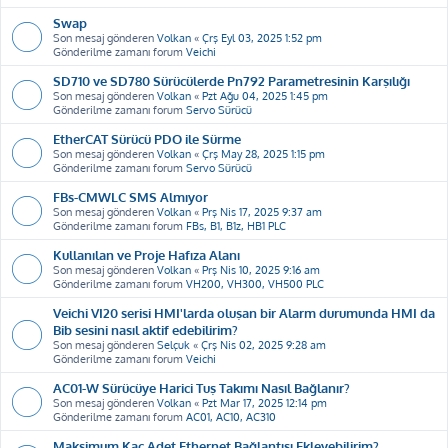
Swap
Son mesaj gönderen
Volkan
«
Çrş Eyl 03, 2025 1:52 pm
Gönderilme zamanı forum
Veichi
SD710 ve SD780 Sürücülerde Pn792 Parametresinin Karşılığı
Son mesaj gönderen
Volkan
«
Pzt Ağu 04, 2025 1:45 pm
Gönderilme zamanı forum
Servo Sürücü
EtherCAT Sürücü PDO ile Sürme
Son mesaj gönderen
Volkan
«
Çrş May 28, 2025 1:15 pm
Gönderilme zamanı forum
Servo Sürücü
FBs-CMWLC SMS Almıyor
Son mesaj gönderen
Volkan
«
Prş Nis 17, 2025 9:37 am
Gönderilme zamanı forum
FBs, B1, B1z, HB1 PLC
Kullanılan ve Proje Hafıza Alanı
Son mesaj gönderen
Volkan
«
Prş Nis 10, 2025 9:16 am
Gönderilme zamanı forum
VH200, VH300, VH500 PLC
Veichi VI20 serisi HMI'larda oluşan bir Alarm durumunda HMI da
Bib sesini nasıl aktif edebilirim?
Son mesaj gönderen
Selçuk
«
Çrş Nis 02, 2025 9:28 am
Gönderilme zamanı forum
Veichi
AC01-W Sürücüye Harici Tuş Takımı Nasıl Bağlanır?
Son mesaj gönderen
Volkan
«
Pzt Mar 17, 2025 12:14 pm
Gönderilme zamanı forum
AC01, AC10, AC310
Maksimum Kaç Adet Ethernet Bağlantısı Ekleyebilirim?