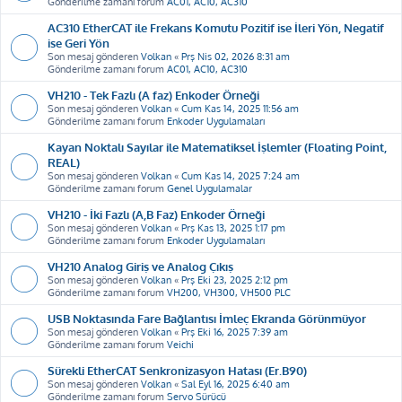
Gönderilme zamanı forum
AC01, AC10, AC310
AC310 EtherCAT ile Frekans Komutu Pozitif ise İleri Yön, Negatif
ise Geri Yön
Son mesaj gönderen
Volkan
«
Prş Nis 02, 2026 8:31 am
Gönderilme zamanı forum
AC01, AC10, AC310
VH210 - Tek Fazlı (A faz) Enkoder Örneği
Son mesaj gönderen
Volkan
«
Cum Kas 14, 2025 11:56 am
Gönderilme zamanı forum
Enkoder Uygulamaları
Kayan Noktalı Sayılar ile Matematiksel İşlemler (Floating Point,
REAL)
Son mesaj gönderen
Volkan
«
Cum Kas 14, 2025 7:24 am
Gönderilme zamanı forum
Genel Uygulamalar
VH210 - İki Fazlı (A,B Faz) Enkoder Örneği
Son mesaj gönderen
Volkan
«
Prş Kas 13, 2025 1:17 pm
Gönderilme zamanı forum
Enkoder Uygulamaları
VH210 Analog Giriş ve Analog Çıkış
Son mesaj gönderen
Volkan
«
Prş Eki 23, 2025 2:12 pm
Gönderilme zamanı forum
VH200, VH300, VH500 PLC
USB Noktasında Fare Bağlantısı İmleç Ekranda Görünmüyor
Son mesaj gönderen
Volkan
«
Prş Eki 16, 2025 7:39 am
Gönderilme zamanı forum
Veichi
Sürekli EtherCAT Senkronizasyon Hatası (Er.B90)
Son mesaj gönderen
Volkan
«
Sal Eyl 16, 2025 6:40 am
Gönderilme zamanı forum
Servo Sürücü