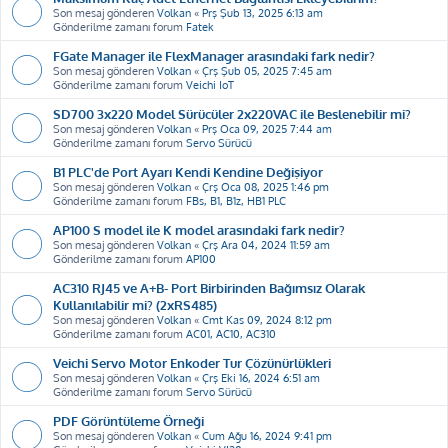
Son mesaj gönderen
Volkan
«
Prş Şub 13, 2025 6:13 am
Gönderilme zamanı forum
Fatek
FGate Manager ile FlexManager arasındaki fark nedir?
Son mesaj gönderen
Volkan
«
Çrş Şub 05, 2025 7:45 am
Gönderilme zamanı forum
Veichi IoT
SD700 3x220 Model Sürücüler 2x220VAC ile Beslenebilir mi?
Son mesaj gönderen
Volkan
«
Prş Oca 09, 2025 7:44 am
Gönderilme zamanı forum
Servo Sürücü
B1 PLC'de Port Ayarı Kendi Kendine Değişiyor
Son mesaj gönderen
Volkan
«
Çrş Oca 08, 2025 1:46 pm
Gönderilme zamanı forum
FBs, B1, B1z, HB1 PLC
AP100 S model ile K model arasındaki fark nedir?
Son mesaj gönderen
Volkan
«
Çrş Ara 04, 2024 11:59 am
Gönderilme zamanı forum
AP100
AC310 RJ45 ve A+B- Port Birbirinden Bağımsız Olarak
Kullanılabilir mi? (2xRS485)
Son mesaj gönderen
Volkan
«
Cmt Kas 09, 2024 8:12 pm
Gönderilme zamanı forum
AC01, AC10, AC310
Veichi Servo Motor Enkoder Tur Çözünürlükleri
Son mesaj gönderen
Volkan
«
Çrş Eki 16, 2024 6:51 am
Gönderilme zamanı forum
Servo Sürücü
PDF Görüntüleme Örneği
Son mesaj gönderen
Volkan
«
Cum Ağu 16, 2024 9:41 pm