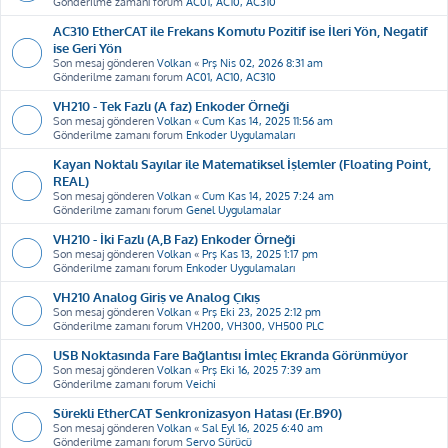
Gönderilme zamanı forum
AC01, AC10, AC310
AC310 EtherCAT ile Frekans Komutu Pozitif ise İleri Yön, Negatif
ise Geri Yön
Son mesaj gönderen
Volkan
«
Prş Nis 02, 2026 8:31 am
Gönderilme zamanı forum
AC01, AC10, AC310
VH210 - Tek Fazlı (A faz) Enkoder Örneği
Son mesaj gönderen
Volkan
«
Cum Kas 14, 2025 11:56 am
Gönderilme zamanı forum
Enkoder Uygulamaları
Kayan Noktalı Sayılar ile Matematiksel İşlemler (Floating Point,
REAL)
Son mesaj gönderen
Volkan
«
Cum Kas 14, 2025 7:24 am
Gönderilme zamanı forum
Genel Uygulamalar
VH210 - İki Fazlı (A,B Faz) Enkoder Örneği
Son mesaj gönderen
Volkan
«
Prş Kas 13, 2025 1:17 pm
Gönderilme zamanı forum
Enkoder Uygulamaları
VH210 Analog Giriş ve Analog Çıkış
Son mesaj gönderen
Volkan
«
Prş Eki 23, 2025 2:12 pm
Gönderilme zamanı forum
VH200, VH300, VH500 PLC
USB Noktasında Fare Bağlantısı İmleç Ekranda Görünmüyor
Son mesaj gönderen
Volkan
«
Prş Eki 16, 2025 7:39 am
Gönderilme zamanı forum
Veichi
Sürekli EtherCAT Senkronizasyon Hatası (Er.B90)
Son mesaj gönderen
Volkan
«
Sal Eyl 16, 2025 6:40 am
Gönderilme zamanı forum
Servo Sürücü