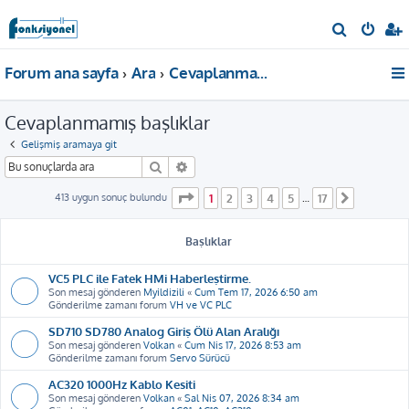
A
r
Forum ana sayfa
Ara
Cevaplanmamış başlıklar
a
Cevaplanmamış başlıklar
Gelişmiş aramaya git
Ara
Gelişmiş arama
1
. sayfa (Toplam
17
sayfa)
413 uygun sonuç bulundu
1
2
3
4
5
17
…
Sonraki
Başlıklar
VC5 PLC ile Fatek HMi Haberleştirme.
Son mesaj gönderen
Myildizili
«
Cum Tem 17, 2026 6:50 am
Gönderilme zamanı forum
VH ve VC PLC
SD710 SD780 Analog Giriş Ölü Alan Aralığı
Son mesaj gönderen
Volkan
«
Cum Nis 17, 2026 8:53 am
Gönderilme zamanı forum
Servo Sürücü
AC320 1000Hz Kablo Kesiti
Son mesaj gönderen
Volkan
«
Sal Nis 07, 2026 8:34 am