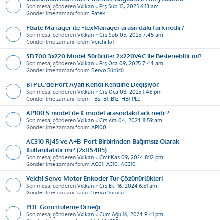
Son mesaj gönderen
Volkan
«
Prş Şub 13, 2025 6:13 am
Gönderilme zamanı forum
Fatek
FGate Manager ile FlexManager arasındaki fark nedir?
Son mesaj gönderen
Volkan
«
Çrş Şub 05, 2025 7:45 am
Gönderilme zamanı forum
Veichi IoT
SD700 3x220 Model Sürücüler 2x220VAC ile Beslenebilir mi?
Son mesaj gönderen
Volkan
«
Prş Oca 09, 2025 7:44 am
Gönderilme zamanı forum
Servo Sürücü
B1 PLC'de Port Ayarı Kendi Kendine Değişiyor
Son mesaj gönderen
Volkan
«
Çrş Oca 08, 2025 1:46 pm
Gönderilme zamanı forum
FBs, B1, B1z, HB1 PLC
AP100 S model ile K model arasındaki fark nedir?
Son mesaj gönderen
Volkan
«
Çrş Ara 04, 2024 11:59 am
Gönderilme zamanı forum
AP100
AC310 RJ45 ve A+B- Port Birbirinden Bağımsız Olarak
Kullanılabilir mi? (2xRS485)
Son mesaj gönderen
Volkan
«
Cmt Kas 09, 2024 8:12 pm
Gönderilme zamanı forum
AC01, AC10, AC310
Veichi Servo Motor Enkoder Tur Çözünürlükleri
Son mesaj gönderen
Volkan
«
Çrş Eki 16, 2024 6:51 am
Gönderilme zamanı forum
Servo Sürücü
PDF Görüntüleme Örneği
Son mesaj gönderen
Volkan
«
Cum Ağu 16, 2024 9:41 pm