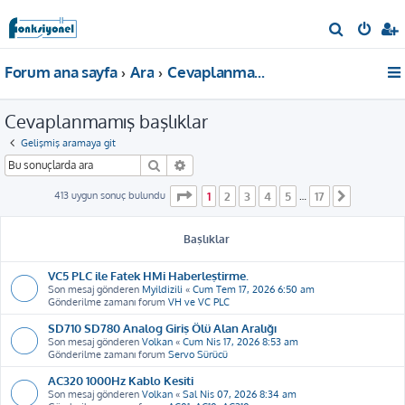
A
r
Forum ana sayfa
Ara
Cevaplanmamış başlıklar
a
Cevaplanmamış başlıklar
Gelişmiş aramaya git
Ara
Gelişmiş arama
1
. sayfa (Toplam
17
sayfa)
413 uygun sonuç bulundu
1
2
3
4
5
17
…
Sonraki
Başlıklar
VC5 PLC ile Fatek HMi Haberleştirme.
Son mesaj gönderen
Myildizili
«
Cum Tem 17, 2026 6:50 am
Gönderilme zamanı forum
VH ve VC PLC
SD710 SD780 Analog Giriş Ölü Alan Aralığı
Son mesaj gönderen
Volkan
«
Cum Nis 17, 2026 8:53 am
Gönderilme zamanı forum
Servo Sürücü
AC320 1000Hz Kablo Kesiti
Son mesaj gönderen
Volkan
«
Sal Nis 07, 2026 8:34 am