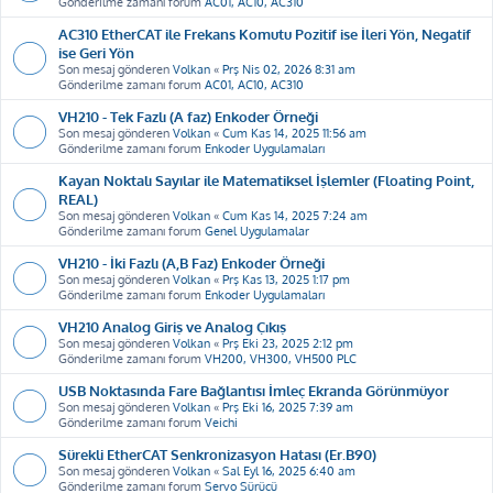
Gönderilme zamanı forum
AC01, AC10, AC310
AC310 EtherCAT ile Frekans Komutu Pozitif ise İleri Yön, Negatif
ise Geri Yön
Son mesaj gönderen
Volkan
«
Prş Nis 02, 2026 8:31 am
Gönderilme zamanı forum
AC01, AC10, AC310
VH210 - Tek Fazlı (A faz) Enkoder Örneği
Son mesaj gönderen
Volkan
«
Cum Kas 14, 2025 11:56 am
Gönderilme zamanı forum
Enkoder Uygulamaları
Kayan Noktalı Sayılar ile Matematiksel İşlemler (Floating Point,
REAL)
Son mesaj gönderen
Volkan
«
Cum Kas 14, 2025 7:24 am
Gönderilme zamanı forum
Genel Uygulamalar
VH210 - İki Fazlı (A,B Faz) Enkoder Örneği
Son mesaj gönderen
Volkan
«
Prş Kas 13, 2025 1:17 pm
Gönderilme zamanı forum
Enkoder Uygulamaları
VH210 Analog Giriş ve Analog Çıkış
Son mesaj gönderen
Volkan
«
Prş Eki 23, 2025 2:12 pm
Gönderilme zamanı forum
VH200, VH300, VH500 PLC
USB Noktasında Fare Bağlantısı İmleç Ekranda Görünmüyor
Son mesaj gönderen
Volkan
«
Prş Eki 16, 2025 7:39 am
Gönderilme zamanı forum
Veichi
Sürekli EtherCAT Senkronizasyon Hatası (Er.B90)
Son mesaj gönderen
Volkan
«
Sal Eyl 16, 2025 6:40 am
Gönderilme zamanı forum
Servo Sürücü