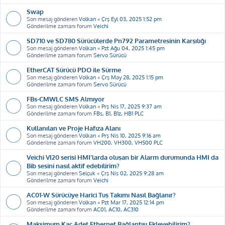
Swap
Son mesaj gönderen
Volkan
«
Çrş Eyl 03, 2025 1:52 pm
Gönderilme zamanı forum
Veichi
SD710 ve SD780 Sürücülerde Pn792 Parametresinin Karşılığı
Son mesaj gönderen
Volkan
«
Pzt Ağu 04, 2025 1:45 pm
Gönderilme zamanı forum
Servo Sürücü
EtherCAT Sürücü PDO ile Sürme
Son mesaj gönderen
Volkan
«
Çrş May 28, 2025 1:15 pm
Gönderilme zamanı forum
Servo Sürücü
FBs-CMWLC SMS Almıyor
Son mesaj gönderen
Volkan
«
Prş Nis 17, 2025 9:37 am
Gönderilme zamanı forum
FBs, B1, B1z, HB1 PLC
Kullanılan ve Proje Hafıza Alanı
Son mesaj gönderen
Volkan
«
Prş Nis 10, 2025 9:16 am
Gönderilme zamanı forum
VH200, VH300, VH500 PLC
Veichi VI20 serisi HMI'larda oluşan bir Alarm durumunda HMI da
Bib sesini nasıl aktif edebilirim?
Son mesaj gönderen
Selçuk
«
Çrş Nis 02, 2025 9:28 am
Gönderilme zamanı forum
Veichi
AC01-W Sürücüye Harici Tuş Takımı Nasıl Bağlanır?
Son mesaj gönderen
Volkan
«
Pzt Mar 17, 2025 12:14 pm
Gönderilme zamanı forum
AC01, AC10, AC310
Maksimum Kaç Adet Ethernet Bağlantısı Ekleyebilirim?