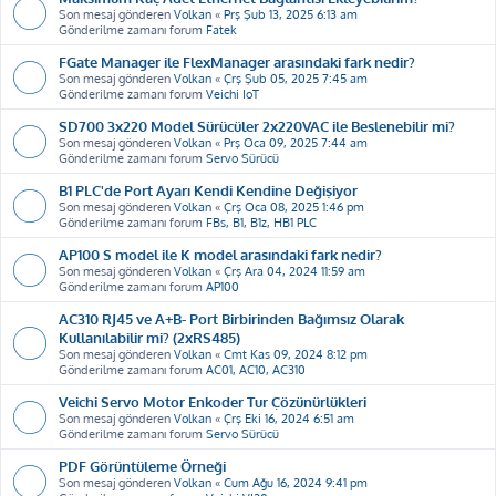
Son mesaj gönderen
Volkan
«
Prş Şub 13, 2025 6:13 am
Gönderilme zamanı forum
Fatek
FGate Manager ile FlexManager arasındaki fark nedir?
Son mesaj gönderen
Volkan
«
Çrş Şub 05, 2025 7:45 am
Gönderilme zamanı forum
Veichi IoT
SD700 3x220 Model Sürücüler 2x220VAC ile Beslenebilir mi?
Son mesaj gönderen
Volkan
«
Prş Oca 09, 2025 7:44 am
Gönderilme zamanı forum
Servo Sürücü
B1 PLC'de Port Ayarı Kendi Kendine Değişiyor
Son mesaj gönderen
Volkan
«
Çrş Oca 08, 2025 1:46 pm
Gönderilme zamanı forum
FBs, B1, B1z, HB1 PLC
AP100 S model ile K model arasındaki fark nedir?
Son mesaj gönderen
Volkan
«
Çrş Ara 04, 2024 11:59 am
Gönderilme zamanı forum
AP100
AC310 RJ45 ve A+B- Port Birbirinden Bağımsız Olarak
Kullanılabilir mi? (2xRS485)
Son mesaj gönderen
Volkan
«
Cmt Kas 09, 2024 8:12 pm
Gönderilme zamanı forum
AC01, AC10, AC310
Veichi Servo Motor Enkoder Tur Çözünürlükleri
Son mesaj gönderen
Volkan
«
Çrş Eki 16, 2024 6:51 am
Gönderilme zamanı forum
Servo Sürücü
PDF Görüntüleme Örneği
Son mesaj gönderen
Volkan
«
Cum Ağu 16, 2024 9:41 pm