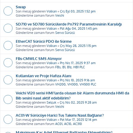
Swap
Son mesaj gönderen
Volkan
«
Çrş Eyl 03, 2025 1:52 pm
Gönderilme zamanı forum
Veichi
SD710 ve SD780 Sürücülerde Pn792 Parametresinin Karşılığı
Son mesaj gönderen
Volkan
«
Pzt Ağu 04, 2025 1:45 pm
Gönderilme zamanı forum
Servo Sürücü
EtherCAT Sürücü PDO ile Sürme
Son mesaj gönderen
Volkan
«
Çrş May 28, 2025 1:15 pm
Gönderilme zamanı forum
Servo Sürücü
FBs-CMWLC SMS Almıyor
Son mesaj gönderen
Volkan
«
Prş Nis 17, 2025 9:37 am
Gönderilme zamanı forum
FBs, B1, B1z, HB1 PLC
Kullanılan ve Proje Hafıza Alanı
Son mesaj gönderen
Volkan
«
Prş Nis 10, 2025 9:16 am
Gönderilme zamanı forum
VH200, VH300, VH500 PLC
Veichi VI20 serisi HMI'larda oluşan bir Alarm durumunda HMI da
Bib sesini nasıl aktif edebilirim?
Son mesaj gönderen
Selçuk
«
Çrş Nis 02, 2025 9:28 am
Gönderilme zamanı forum
Veichi
AC01-W Sürücüye Harici Tuş Takımı Nasıl Bağlanır?
Son mesaj gönderen
Volkan
«
Pzt Mar 17, 2025 12:14 pm
Gönderilme zamanı forum
AC01, AC10, AC310
Maksimum Kaç Adet Ethernet Bağlantısı Ekleyebilirim?