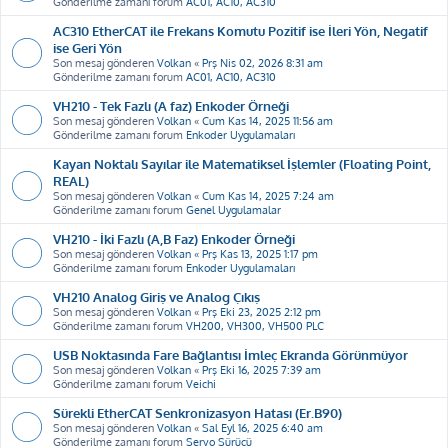
Gönderilme zamanı forum
AC01, AC10, AC310
AC310 EtherCAT ile Frekans Komutu Pozitif ise İleri Yön, Negatif
ise Geri Yön
Son mesaj gönderen
Volkan
«
Prş Nis 02, 2026 8:31 am
Gönderilme zamanı forum
AC01, AC10, AC310
VH210 - Tek Fazlı (A faz) Enkoder Örneği
Son mesaj gönderen
Volkan
«
Cum Kas 14, 2025 11:56 am
Gönderilme zamanı forum
Enkoder Uygulamaları
Kayan Noktalı Sayılar ile Matematiksel İşlemler (Floating Point,
REAL)
Son mesaj gönderen
Volkan
«
Cum Kas 14, 2025 7:24 am
Gönderilme zamanı forum
Genel Uygulamalar
VH210 - İki Fazlı (A,B Faz) Enkoder Örneği
Son mesaj gönderen
Volkan
«
Prş Kas 13, 2025 1:17 pm
Gönderilme zamanı forum
Enkoder Uygulamaları
VH210 Analog Giriş ve Analog Çıkış
Son mesaj gönderen
Volkan
«
Prş Eki 23, 2025 2:12 pm
Gönderilme zamanı forum
VH200, VH300, VH500 PLC
USB Noktasında Fare Bağlantısı İmleç Ekranda Görünmüyor
Son mesaj gönderen
Volkan
«
Prş Eki 16, 2025 7:39 am
Gönderilme zamanı forum
Veichi
Sürekli EtherCAT Senkronizasyon Hatası (Er.B90)
Son mesaj gönderen
Volkan
«
Sal Eyl 16, 2025 6:40 am
Gönderilme zamanı forum
Servo Sürücü