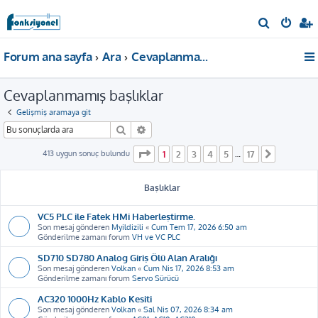
A
r
Forum ana sayfa
Ara
Cevaplanmamış başlıklar
a
Cevaplanmamış başlıklar
Gelişmiş aramaya git
Ara
Gelişmiş arama
1
. sayfa (Toplam
17
sayfa)
413 uygun sonuç bulundu
1
2
3
4
5
17
…
Sonraki
Başlıklar
VC5 PLC ile Fatek HMi Haberleştirme.
Son mesaj gönderen
Myildizili
«
Cum Tem 17, 2026 6:50 am
Gönderilme zamanı forum
VH ve VC PLC
SD710 SD780 Analog Giriş Ölü Alan Aralığı
Son mesaj gönderen
Volkan
«
Cum Nis 17, 2026 8:53 am
Gönderilme zamanı forum
Servo Sürücü
AC320 1000Hz Kablo Kesiti
Son mesaj gönderen
Volkan
«
Sal Nis 07, 2026 8:34 am