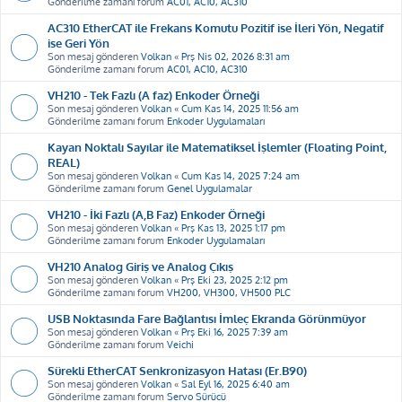
Gönderilme zamanı forum
AC01, AC10, AC310
AC310 EtherCAT ile Frekans Komutu Pozitif ise İleri Yön, Negatif
ise Geri Yön
Son mesaj gönderen
Volkan
«
Prş Nis 02, 2026 8:31 am
Gönderilme zamanı forum
AC01, AC10, AC310
VH210 - Tek Fazlı (A faz) Enkoder Örneği
Son mesaj gönderen
Volkan
«
Cum Kas 14, 2025 11:56 am
Gönderilme zamanı forum
Enkoder Uygulamaları
Kayan Noktalı Sayılar ile Matematiksel İşlemler (Floating Point,
REAL)
Son mesaj gönderen
Volkan
«
Cum Kas 14, 2025 7:24 am
Gönderilme zamanı forum
Genel Uygulamalar
VH210 - İki Fazlı (A,B Faz) Enkoder Örneği
Son mesaj gönderen
Volkan
«
Prş Kas 13, 2025 1:17 pm
Gönderilme zamanı forum
Enkoder Uygulamaları
VH210 Analog Giriş ve Analog Çıkış
Son mesaj gönderen
Volkan
«
Prş Eki 23, 2025 2:12 pm
Gönderilme zamanı forum
VH200, VH300, VH500 PLC
USB Noktasında Fare Bağlantısı İmleç Ekranda Görünmüyor
Son mesaj gönderen
Volkan
«
Prş Eki 16, 2025 7:39 am
Gönderilme zamanı forum
Veichi
Sürekli EtherCAT Senkronizasyon Hatası (Er.B90)
Son mesaj gönderen
Volkan
«
Sal Eyl 16, 2025 6:40 am
Gönderilme zamanı forum
Servo Sürücü