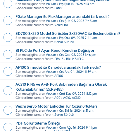
Son mesaj gönderen
Volkan
«
Prş Şub 13, 2025 6:13 am
Gönderilme zamanı forum
Fatek
FGate Manager ile FlexManager arasındaki fark nedir?
Son mesaj gönderen
Volkan
«
Çrş Şub 05, 2025 7:45 am
Gönderilme zamanı forum
Veichi IoT
SD700 3x220 Model Sürücüler 2x220VAC ile Beslenebilir mi?
Son mesaj gönderen
Volkan
«
Prş Oca 09, 2025 7:44 am
Gönderilme zamanı forum
Servo Sürücü
B1 PLC'de Port Ayarı Kendi Kendine Değişiyor
Son mesaj gönderen
Volkan
«
Çrş Oca 08, 2025 1:46 pm
Gönderilme zamanı forum
FBs, B1, B1z, HB1 PLC
AP100 S model ile K model arasındaki fark nedir?
Son mesaj gönderen
Volkan
«
Çrş Ara 04, 2024 11:59 am
Gönderilme zamanı forum
AP100
AC310 RJ45 ve A+B- Port Birbirinden Bağımsız Olarak
Kullanılabilir mi? (2xRS485)
Son mesaj gönderen
Volkan
«
Cmt Kas 09, 2024 8:12 pm
Gönderilme zamanı forum
AC01, AC10, AC310
Veichi Servo Motor Enkoder Tur Çözünürlükleri
Son mesaj gönderen
Volkan
«
Çrş Eki 16, 2024 6:51 am
Gönderilme zamanı forum
Servo Sürücü
PDF Görüntüleme Örneği
Son mesaj gönderen
Volkan
«
Cum Ağu 16, 2024 9:41 pm