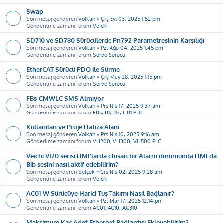
Swap
Son mesaj gönderen
Volkan
«
Çrş Eyl 03, 2025 1:52 pm
Gönderilme zamanı forum
Veichi
SD710 ve SD780 Sürücülerde Pn792 Parametresinin Karşılığı
Son mesaj gönderen
Volkan
«
Pzt Ağu 04, 2025 1:45 pm
Gönderilme zamanı forum
Servo Sürücü
EtherCAT Sürücü PDO ile Sürme
Son mesaj gönderen
Volkan
«
Çrş May 28, 2025 1:15 pm
Gönderilme zamanı forum
Servo Sürücü
FBs-CMWLC SMS Almıyor
Son mesaj gönderen
Volkan
«
Prş Nis 17, 2025 9:37 am
Gönderilme zamanı forum
FBs, B1, B1z, HB1 PLC
Kullanılan ve Proje Hafıza Alanı
Son mesaj gönderen
Volkan
«
Prş Nis 10, 2025 9:16 am
Gönderilme zamanı forum
VH200, VH300, VH500 PLC
Veichi VI20 serisi HMI'larda oluşan bir Alarm durumunda HMI da
Bib sesini nasıl aktif edebilirim?
Son mesaj gönderen
Selçuk
«
Çrş Nis 02, 2025 9:28 am
Gönderilme zamanı forum
Veichi
AC01-W Sürücüye Harici Tuş Takımı Nasıl Bağlanır?
Son mesaj gönderen
Volkan
«
Pzt Mar 17, 2025 12:14 pm
Gönderilme zamanı forum
AC01, AC10, AC310
Maksimum Kaç Adet Ethernet Bağlantısı Ekleyebilirim?