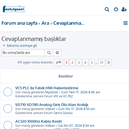
A
r
Forum ana sayfa
Ara
Cevaplanmamış başlıklar
a
Cevaplanmamış başlıklar
Gelişmiş aramaya git
Ara
Gelişmiş arama
1
. sayfa (Toplam
17
sayfa)
413 uygun sonuç bulundu
1
2
3
4
5
17
…
Sonraki
Başlıklar
VC5 PLC ile Fatek HMi Haberleştirme.
Son mesaj gönderen
Myildizili
«
Cum Tem 17, 2026 6:50 am
Gönderilme zamanı forum
VH ve VC PLC
SD710 SD780 Analog Giriş Ölü Alan Aralığı
Son mesaj gönderen
Volkan
«
Cum Nis 17, 2026 8:53 am
Gönderilme zamanı forum
Servo Sürücü
AC320 1000Hz Kablo Kesiti
Son mesaj gönderen
Volkan
«
Sal Nis 07, 2026 8:34 am