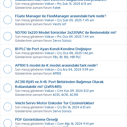
Son mesaj gönderen
Volkan
«
Prş Şub 13, 2025 6:13 am
Gönderilme zamanı forum
Fatek
FGate Manager ile FlexManager arasındaki fark nedir?
Son mesaj gönderen
Volkan
«
Çrş Şub 05, 2025 7:45 am
Gönderilme zamanı forum
Veichi IoT
SD700 3x220 Model Sürücüler 2x220VAC ile Beslenebilir mi?
Son mesaj gönderen
Volkan
«
Prş Oca 09, 2025 7:44 am
Gönderilme zamanı forum
Servo Sürücü
B1 PLC'de Port Ayarı Kendi Kendine Değişiyor
Son mesaj gönderen
Volkan
«
Çrş Oca 08, 2025 1:46 pm
Gönderilme zamanı forum
FBs, B1, B1z, HB1 PLC
AP100 S model ile K model arasındaki fark nedir?
Son mesaj gönderen
Volkan
«
Çrş Ara 04, 2024 11:59 am
Gönderilme zamanı forum
AP100
AC310 RJ45 ve A+B- Port Birbirinden Bağımsız Olarak
Kullanılabilir mi? (2xRS485)
Son mesaj gönderen
Volkan
«
Cmt Kas 09, 2024 8:12 pm
Gönderilme zamanı forum
AC01, AC10, AC310
Veichi Servo Motor Enkoder Tur Çözünürlükleri
Son mesaj gönderen
Volkan
«
Çrş Eki 16, 2024 6:51 am
Gönderilme zamanı forum
Servo Sürücü
PDF Görüntüleme Örneği
Son mesaj gönderen
Volkan
«
Cum Ağu 16, 2024 9:41 pm