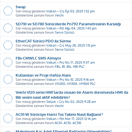
Swap
Son mesaj gönderen
Volkan
«
Çrş Eyl 03, 2025 1:52 pm
Gönderilme zamanı forum
Veichi
SD710 ve SD780 Sürücülerde Pn792 Parametresinin Karşılığı
Son mesaj gönderen
Volkan
«
Pzt Ağu 04, 2025 1:45 pm
Gönderilme zamanı forum
Servo Sürücü
EtherCAT Sürücü PDO ile Sürme
Son mesaj gönderen
Volkan
«
Çrş May 28, 2025 1:15 pm
Gönderilme zamanı forum
Servo Sürücü
FBs-CMWLC SMS Almıyor
Son mesaj gönderen
Volkan
«
Prş Nis 17, 2025 9:37 am
Gönderilme zamanı forum
FBs, B1, B1z, HB1 PLC
Kullanılan ve Proje Hafıza Alanı
Son mesaj gönderen
Volkan
«
Prş Nis 10, 2025 9:16 am
Gönderilme zamanı forum
VH200, VH300, VH500 PLC
Veichi VI20 serisi HMI'larda oluşan bir Alarm durumunda HMI da
Bib sesini nasıl aktif edebilirim?
Son mesaj gönderen
Selçuk
«
Çrş Nis 02, 2025 9:28 am
Gönderilme zamanı forum
Veichi
AC01-W Sürücüye Harici Tuş Takımı Nasıl Bağlanır?
Son mesaj gönderen
Volkan
«
Pzt Mar 17, 2025 12:14 pm
Gönderilme zamanı forum
AC01, AC10, AC310
Maksimum Kaç Adet Ethernet Bağlantısı Ekleyebilirim?