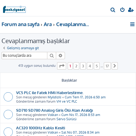
A
r
Forum ana sayfa
Ara
Cevaplanmamış başlıklar
a
Cevaplanmamış başlıklar
Gelişmiş aramaya git
Ara
Gelişmiş arama
1
. sayfa (Toplam
17
sayfa)
413 uygun sonuç bulundu
1
2
3
4
5
17
…
Sonraki
Başlıklar
VC5 PLC ile Fatek HMi Haberleştirme.
Son mesaj gönderen
Myildizili
«
Cum Tem 17, 2026 6:50 am
Gönderilme zamanı forum
VH ve VC PLC
SD710 SD780 Analog Giriş Ölü Alan Aralığı
Son mesaj gönderen
Volkan
«
Cum Nis 17, 2026 8:53 am
Gönderilme zamanı forum
Servo Sürücü
AC320 1000Hz Kablo Kesiti
Son mesaj gönderen
Volkan
«
Sal Nis 07, 2026 8:34 am