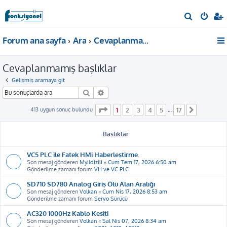
A
r
Forum ana sayfa
Ara
Cevaplanmamış başlıklar
a
Cevaplanmamış başlıklar
Gelişmiş aramaya git
Ara
Gelişmiş arama
1
. sayfa (Toplam
17
sayfa)
413 uygun sonuç bulundu
1
2
3
4
5
17
…
Sonraki
Başlıklar
VC5 PLC ile Fatek HMi Haberleştirme.
Son mesaj gönderen
Myildizili
«
Cum Tem 17, 2026 6:50 am
Gönderilme zamanı forum
VH ve VC PLC
SD710 SD780 Analog Giriş Ölü Alan Aralığı
Son mesaj gönderen
Volkan
«
Cum Nis 17, 2026 8:53 am
Gönderilme zamanı forum
Servo Sürücü
AC320 1000Hz Kablo Kesiti
Son mesaj gönderen
Volkan
«
Sal Nis 07, 2026 8:34 am