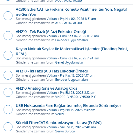
Gönderilme zamanı forum
AC01, AC10, AC310
AC310 EtherCAT ile Frekans Komutu Pozitif ise İleri Yön, Negatif
ise Geri Yön
Son mesaj gönderen
Volkan
«
Prş Nis 02, 2026 8:31 am
Gönderilme zamanı forum
AC01, AC10, AC310
VH210 - Tek Fazlı (A faz) Enkoder Örneği
Son mesaj gönderen
Volkan
«
Cum Kas 14, 2025 11:56 am
Gönderilme zamanı forum
Enkoder Uygulamaları
Kayan Noktalı Sayılar ile Matematiksel İşlemler (Floating Point,
REAL)
Son mesaj gönderen
Volkan
«
Cum Kas 14, 2025 7:24 am
Gönderilme zamanı forum
Genel Uygulamalar
VH210 - İki Fazlı (A,B Faz) Enkoder Örneği
Son mesaj gönderen
Volkan
«
Prş Kas 13, 2025 1:17 pm
Gönderilme zamanı forum
Enkoder Uygulamaları
VH210 Analog Giriş ve Analog Çıkış
Son mesaj gönderen
Volkan
«
Prş Eki 23, 2025 2:12 pm
Gönderilme zamanı forum
VH200, VH300, VH500 PLC
USB Noktasında Fare Bağlantısı İmleç Ekranda Görünmüyor
Son mesaj gönderen
Volkan
«
Prş Eki 16, 2025 7:39 am
Gönderilme zamanı forum
Veichi
Sürekli EtherCAT Senkronizasyon Hatası (Er.B90)
Son mesaj gönderen
Volkan
«
Sal Eyl 16, 2025 6:40 am
Gönderilme zamanı forum
Servo Sürücü