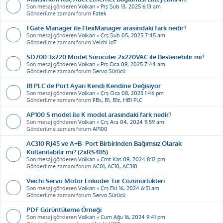
Son mesaj gönderen
Volkan
«
Prş Şub 13, 2025 6:13 am
Gönderilme zamanı forum
Fatek
FGate Manager ile FlexManager arasındaki fark nedir?
Son mesaj gönderen
Volkan
«
Çrş Şub 05, 2025 7:45 am
Gönderilme zamanı forum
Veichi IoT
SD700 3x220 Model Sürücüler 2x220VAC ile Beslenebilir mi?
Son mesaj gönderen
Volkan
«
Prş Oca 09, 2025 7:44 am
Gönderilme zamanı forum
Servo Sürücü
B1 PLC'de Port Ayarı Kendi Kendine Değişiyor
Son mesaj gönderen
Volkan
«
Çrş Oca 08, 2025 1:46 pm
Gönderilme zamanı forum
FBs, B1, B1z, HB1 PLC
AP100 S model ile K model arasındaki fark nedir?
Son mesaj gönderen
Volkan
«
Çrş Ara 04, 2024 11:59 am
Gönderilme zamanı forum
AP100
AC310 RJ45 ve A+B- Port Birbirinden Bağımsız Olarak
Kullanılabilir mi? (2xRS485)
Son mesaj gönderen
Volkan
«
Cmt Kas 09, 2024 8:12 pm
Gönderilme zamanı forum
AC01, AC10, AC310
Veichi Servo Motor Enkoder Tur Çözünürlükleri
Son mesaj gönderen
Volkan
«
Çrş Eki 16, 2024 6:51 am
Gönderilme zamanı forum
Servo Sürücü
PDF Görüntüleme Örneği
Son mesaj gönderen
Volkan
«
Cum Ağu 16, 2024 9:41 pm