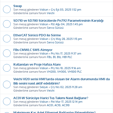
Swap
Son mesaj gönderen
Volkan
«
Çrş Eyl 03, 2025 1:52 pm
Gönderilme zamanı forum
Veichi
SD710 ve SD780 Sürücülerde Pn792 Parametresinin Karşılığı
Son mesaj gönderen
Volkan
«
Pzt Ağu 04, 2025 1:45 pm
Gönderilme zamanı forum
Servo Sürücü
EtherCAT Sürücü PDO ile Sürme
Son mesaj gönderen
Volkan
«
Çrş May 28, 2025 1:15 pm
Gönderilme zamanı forum
Servo Sürücü
FBs-CMWLC SMS Almıyor
Son mesaj gönderen
Volkan
«
Prş Nis 17, 2025 9:37 am
Gönderilme zamanı forum
FBs, B1, B1z, HB1 PLC
Kullanılan ve Proje Hafıza Alanı
Son mesaj gönderen
Volkan
«
Prş Nis 10, 2025 9:16 am
Gönderilme zamanı forum
VH200, VH300, VH500 PLC
Veichi VI20 serisi HMI'larda oluşan bir Alarm durumunda HMI da
Bib sesini nasıl aktif edebilirim?
Son mesaj gönderen
Selçuk
«
Çrş Nis 02, 2025 9:28 am
Gönderilme zamanı forum
Veichi
AC01-W Sürücüye Harici Tuş Takımı Nasıl Bağlanır?
Son mesaj gönderen
Volkan
«
Pzt Mar 17, 2025 12:14 pm
Gönderilme zamanı forum
AC01, AC10, AC310
Maksimum Kaç Adet Ethernet Bağlantısı Ekleyebilirim?