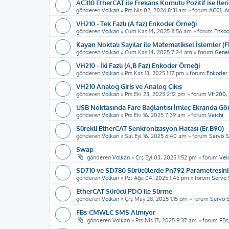
AC310 EtherCAT ile Frekans Komutu Pozitif ise İleri
gönderen
Volkan
»
Prş Nis 02, 2026 8:31 am
» forum
AC01, A
VH210 - Tek Fazlı (A faz) Enkoder Örneği
gönderen
Volkan
»
Cum Kas 14, 2025 11:56 am
» forum
Enkod
Kayan Noktalı Sayılar ile Matematiksel İşlemler (F
gönderen
Volkan
»
Cum Kas 14, 2025 7:24 am
» forum
Genel
VH210 - İki Fazlı (A,B Faz) Enkoder Örneği
gönderen
Volkan
»
Prş Kas 13, 2025 1:17 pm
» forum
Enkoder 
VH210 Analog Giriş ve Analog Çıkış
gönderen
Volkan
»
Prş Eki 23, 2025 2:12 pm
» forum
VH200,
USB Noktasında Fare Bağlantısı İmleç Ekranda G
gönderen
Volkan
»
Prş Eki 16, 2025 7:39 am
» forum
Veichi
Sürekli EtherCAT Senkronizasyon Hatası (Er.B90)
gönderen
Volkan
»
Sal Eyl 16, 2025 6:40 am
» forum
Servo S
Swap
gönderen
Volkan
»
Çrş Eyl 03, 2025 1:52 pm
» forum
Vei
SD710 ve SD780 Sürücülerde Pn792 Parametresinin
gönderen
Volkan
»
Pzt Ağu 04, 2025 1:45 pm
» forum
Servo 
EtherCAT Sürücü PDO ile Sürme
gönderen
Volkan
»
Çrş May 28, 2025 1:15 pm
» forum
Servo 
FBs-CMWLC SMS Almıyor
gönderen
Volkan
»
Prş Nis 17, 2025 9:37 am
» forum
FBs