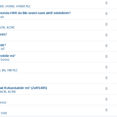
0
00, VH300, VH500 PLC
munda HMI da Bib sesini nasıl aktif edebilirim?
0
chi
0
AC10, AC310
irim?
0
dir?
0
 IoT
ebilir mi?
0
 Sürücü
0
1, B1z, HB1 PLC
0
ak Kullanılabilir mi? (2xRS485)
0
 AC10, AC310
0
ürücü
0
i VI20