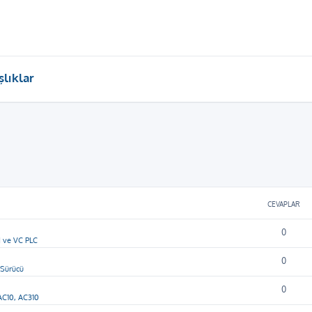
lıklar
CEVAPLAR
0
 ve VC PLC
0
 Sürücü
0
AC10, AC310