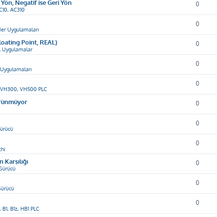
 Yön, Negatif ise Geri Yön
0
C10, AC310
0
er Uygulamaları
loating Point, REAL)
0
 Uygulamalar
0
Uygulamaları
0
 VH300, VH500 PLC
örünmüyor
0
0
ürücü
0
chi
 Karşılığı
0
Sürücü
0
Sürücü
0
, B1, B1z, HB1 PLC