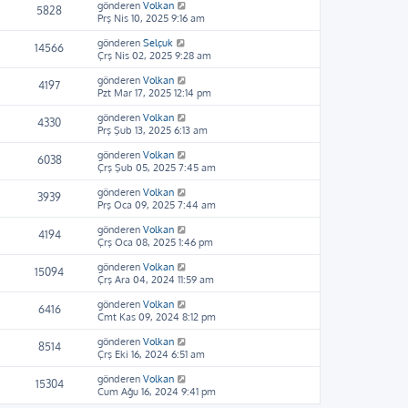
gönderen
Volkan
5828
Prş Nis 10, 2025 9:16 am
gönderen
Selçuk
14566
Çrş Nis 02, 2025 9:28 am
gönderen
Volkan
4197
Pzt Mar 17, 2025 12:14 pm
gönderen
Volkan
4330
Prş Şub 13, 2025 6:13 am
gönderen
Volkan
6038
Çrş Şub 05, 2025 7:45 am
gönderen
Volkan
3939
Prş Oca 09, 2025 7:44 am
gönderen
Volkan
4194
Çrş Oca 08, 2025 1:46 pm
gönderen
Volkan
15094
Çrş Ara 04, 2024 11:59 am
gönderen
Volkan
6416
Cmt Kas 09, 2024 8:12 pm
gönderen
Volkan
8514
Çrş Eki 16, 2024 6:51 am
gönderen
Volkan
15304
Cum Ağu 16, 2024 9:41 pm