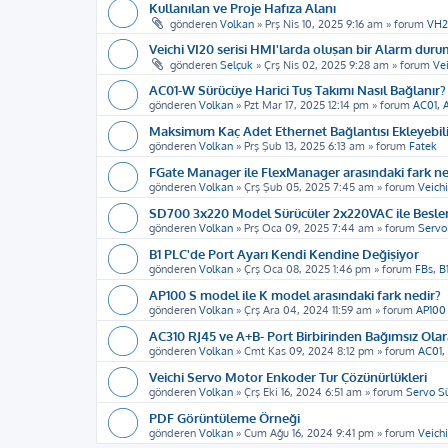
Kullanılan ve Proje Hafıza Alanı
gönderen
Volkan
»
Prş Nis 10, 2025 9:16 am
» forum
VH2
Veichi VI20 serisi HMI'larda oluşan bir Alarm duru
gönderen
Selçuk
»
Çrş Nis 02, 2025 9:28 am
» forum
Vei
AC01-W Sürücüye Harici Tuş Takımı Nasıl Bağlanır?
gönderen
Volkan
»
Pzt Mar 17, 2025 12:14 pm
» forum
AC01, 
Maksimum Kaç Adet Ethernet Bağlantısı Ekleyebil
gönderen
Volkan
»
Prş Şub 13, 2025 6:13 am
» forum
Fatek
FGate Manager ile FlexManager arasındaki fark ne
gönderen
Volkan
»
Çrş Şub 05, 2025 7:45 am
» forum
Veichi
SD700 3x220 Model Sürücüler 2x220VAC ile Beslen
gönderen
Volkan
»
Prş Oca 09, 2025 7:44 am
» forum
Servo
B1 PLC'de Port Ayarı Kendi Kendine Değişiyor
gönderen
Volkan
»
Çrş Oca 08, 2025 1:46 pm
» forum
FBs, B
AP100 S model ile K model arasındaki fark nedir?
gönderen
Volkan
»
Çrş Ara 04, 2024 11:59 am
» forum
AP100
AC310 RJ45 ve A+B- Port Birbirinden Bağımsız Olar
gönderen
Volkan
»
Cmt Kas 09, 2024 8:12 pm
» forum
AC01,
Veichi Servo Motor Enkoder Tur Çözünürlükleri
gönderen
Volkan
»
Çrş Eki 16, 2024 6:51 am
» forum
Servo S
PDF Görüntüleme Örneği
gönderen
Volkan
»
Cum Ağu 16, 2024 9:41 pm
» forum
Veich