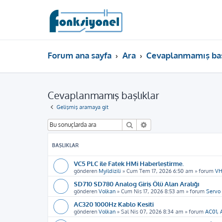
Forum ana sayfa
Ara
Cevaplanmamış baş
Cevaplanmamış başlıklar
Gelişmiş aramaya git
Ara
Gelişmiş arama
BAŞLIKLAR
VC5 PLC ile Fatek HMi Haberleştirme.
gönderen
Myildizili
»
Cum Tem 17, 2026 6:50 am
» forum
VH
SD710 SD780 Analog Giriş Ölü Alan Aralığı
gönderen
Volkan
»
Cum Nis 17, 2026 8:53 am
» forum
Servo
AC320 1000Hz Kablo Kesiti
gönderen
Volkan
»
Sal Nis 07, 2026 8:34 am
» forum
AC01, 