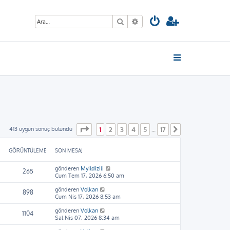
Ara
Gelişmiş arama
1
. sayfa (Toplam
17
sayfa)
413 uygun sonuç bulundu
1
2
3
4
5
17
…
Sonraki
GÖRÜNTÜLEME
SON MESAJ
gönderen
Myildizili
265
Cum Tem 17, 2026 6:50 am
gönderen
Volkan
898
Cum Nis 17, 2026 8:53 am
gönderen
Volkan
1104
Sal Nis 07, 2026 8:34 am