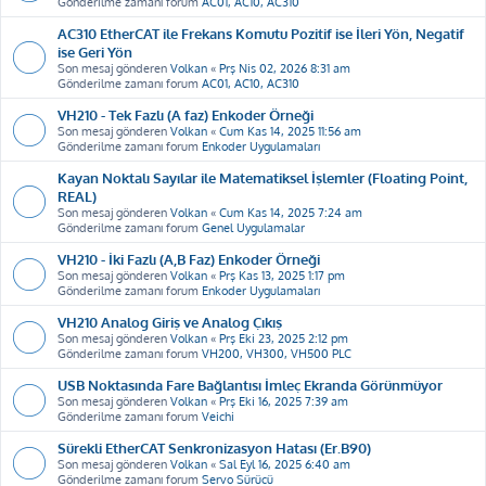
Gönderilme zamanı forum
AC01, AC10, AC310
AC310 EtherCAT ile Frekans Komutu Pozitif ise İleri Yön, Negatif
ise Geri Yön
Son mesaj gönderen
Volkan
«
Prş Nis 02, 2026 8:31 am
Gönderilme zamanı forum
AC01, AC10, AC310
VH210 - Tek Fazlı (A faz) Enkoder Örneği
Son mesaj gönderen
Volkan
«
Cum Kas 14, 2025 11:56 am
Gönderilme zamanı forum
Enkoder Uygulamaları
Kayan Noktalı Sayılar ile Matematiksel İşlemler (Floating Point,
REAL)
Son mesaj gönderen
Volkan
«
Cum Kas 14, 2025 7:24 am
Gönderilme zamanı forum
Genel Uygulamalar
VH210 - İki Fazlı (A,B Faz) Enkoder Örneği
Son mesaj gönderen
Volkan
«
Prş Kas 13, 2025 1:17 pm
Gönderilme zamanı forum
Enkoder Uygulamaları
VH210 Analog Giriş ve Analog Çıkış
Son mesaj gönderen
Volkan
«
Prş Eki 23, 2025 2:12 pm
Gönderilme zamanı forum
VH200, VH300, VH500 PLC
USB Noktasında Fare Bağlantısı İmleç Ekranda Görünmüyor
Son mesaj gönderen
Volkan
«
Prş Eki 16, 2025 7:39 am
Gönderilme zamanı forum
Veichi
Sürekli EtherCAT Senkronizasyon Hatası (Er.B90)
Son mesaj gönderen
Volkan
«
Sal Eyl 16, 2025 6:40 am
Gönderilme zamanı forum
Servo Sürücü