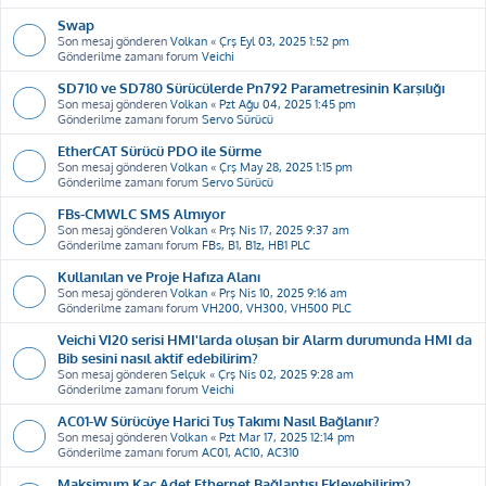
Swap
Son mesaj gönderen
Volkan
«
Çrş Eyl 03, 2025 1:52 pm
Gönderilme zamanı forum
Veichi
SD710 ve SD780 Sürücülerde Pn792 Parametresinin Karşılığı
Son mesaj gönderen
Volkan
«
Pzt Ağu 04, 2025 1:45 pm
Gönderilme zamanı forum
Servo Sürücü
EtherCAT Sürücü PDO ile Sürme
Son mesaj gönderen
Volkan
«
Çrş May 28, 2025 1:15 pm
Gönderilme zamanı forum
Servo Sürücü
FBs-CMWLC SMS Almıyor
Son mesaj gönderen
Volkan
«
Prş Nis 17, 2025 9:37 am
Gönderilme zamanı forum
FBs, B1, B1z, HB1 PLC
Kullanılan ve Proje Hafıza Alanı
Son mesaj gönderen
Volkan
«
Prş Nis 10, 2025 9:16 am
Gönderilme zamanı forum
VH200, VH300, VH500 PLC
Veichi VI20 serisi HMI'larda oluşan bir Alarm durumunda HMI da
Bib sesini nasıl aktif edebilirim?
Son mesaj gönderen
Selçuk
«
Çrş Nis 02, 2025 9:28 am
Gönderilme zamanı forum
Veichi
AC01-W Sürücüye Harici Tuş Takımı Nasıl Bağlanır?
Son mesaj gönderen
Volkan
«
Pzt Mar 17, 2025 12:14 pm
Gönderilme zamanı forum
AC01, AC10, AC310
Maksimum Kaç Adet Ethernet Bağlantısı Ekleyebilirim?