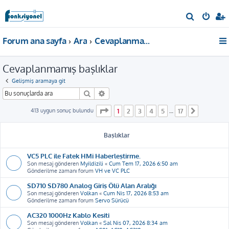
A
r
Forum ana sayfa
Ara
Cevaplanmamış başlıklar
a
Cevaplanmamış başlıklar
Gelişmiş aramaya git
Ara
Gelişmiş arama
1
. sayfa (Toplam
17
sayfa)
413 uygun sonuç bulundu
1
2
3
4
5
17
…
Sonraki
Başlıklar
VC5 PLC ile Fatek HMi Haberleştirme.
Son mesaj gönderen
Myildizili
«
Cum Tem 17, 2026 6:50 am
Gönderilme zamanı forum
VH ve VC PLC
SD710 SD780 Analog Giriş Ölü Alan Aralığı
Son mesaj gönderen
Volkan
«
Cum Nis 17, 2026 8:53 am
Gönderilme zamanı forum
Servo Sürücü
AC320 1000Hz Kablo Kesiti
Son mesaj gönderen
Volkan
«
Sal Nis 07, 2026 8:34 am