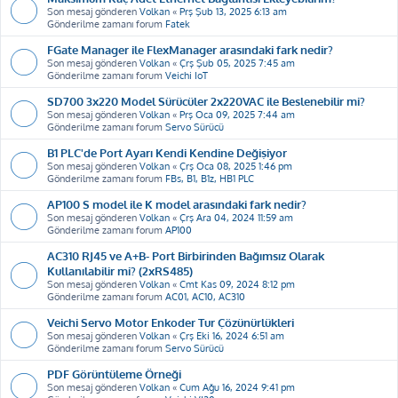
Son mesaj gönderen
Volkan
«
Prş Şub 13, 2025 6:13 am
Gönderilme zamanı forum
Fatek
FGate Manager ile FlexManager arasındaki fark nedir?
Son mesaj gönderen
Volkan
«
Çrş Şub 05, 2025 7:45 am
Gönderilme zamanı forum
Veichi IoT
SD700 3x220 Model Sürücüler 2x220VAC ile Beslenebilir mi?
Son mesaj gönderen
Volkan
«
Prş Oca 09, 2025 7:44 am
Gönderilme zamanı forum
Servo Sürücü
B1 PLC'de Port Ayarı Kendi Kendine Değişiyor
Son mesaj gönderen
Volkan
«
Çrş Oca 08, 2025 1:46 pm
Gönderilme zamanı forum
FBs, B1, B1z, HB1 PLC
AP100 S model ile K model arasındaki fark nedir?
Son mesaj gönderen
Volkan
«
Çrş Ara 04, 2024 11:59 am
Gönderilme zamanı forum
AP100
AC310 RJ45 ve A+B- Port Birbirinden Bağımsız Olarak
Kullanılabilir mi? (2xRS485)
Son mesaj gönderen
Volkan
«
Cmt Kas 09, 2024 8:12 pm
Gönderilme zamanı forum
AC01, AC10, AC310
Veichi Servo Motor Enkoder Tur Çözünürlükleri
Son mesaj gönderen
Volkan
«
Çrş Eki 16, 2024 6:51 am
Gönderilme zamanı forum
Servo Sürücü
PDF Görüntüleme Örneği
Son mesaj gönderen
Volkan
«
Cum Ağu 16, 2024 9:41 pm