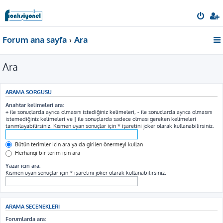
Forum ana sayfa
Ara
Ara
ARAMA SORGUSU
Anahtar kelimeleri ara:
+
ile sonuçlarda ayrıca olmasını istediğiniz kelimeleri,
-
ile sonuçlarda ayrıca olmasını
istemediğiniz kelimeleri ve
|
ile sonuçlarda sadece olması gereken kelimeleri
tanımlayabilirsiniz. Kısmen uyan sonuçlar için * işaretini joker olarak kullanabilirsiniz.
Bütün terimler için ara ya da girilen önermeyi kullan
Herhangi bir terim için ara
Yazar için ara:
Kısmen uyan sonuçlar için * işaretini joker olarak kullanabilirsiniz.
ARAMA SEÇENEKLERI
Forumlarda ara: