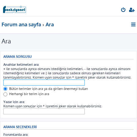
Forum ana sayfa
Ara
Ara
ARAMA SORGUSU
Anahtar kelimeleri ara:
+
ile sonuçlarda ayrıca olmasını istediğiniz kelimeleri,
-
ile sonuçlarda ayrıca olmasını
istemediğiniz kelimeleri ve
|
ile sonuçlarda sadece olması gereken kelimeleri
tanımlayabilirsiniz. Kısmen uyan sonuçlar için * işaretini joker olarak kullanabilirsiniz.
Bütün terimler için ara ya da girilen önermeyi kullan
Herhangi bir terim için ara
Yazar için ara:
Kısmen uyan sonuçlar için * işaretini joker olarak kullanabilirsiniz.
ARAMA SEÇENEKLERI
Forumlarda ara: