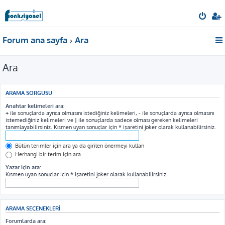
Forum ana sayfa
Ara
Ara
ARAMA SORGUSU
Anahtar kelimeleri ara:
+
ile sonuçlarda ayrıca olmasını istediğiniz kelimeleri,
-
ile sonuçlarda ayrıca olmasını
istemediğiniz kelimeleri ve
|
ile sonuçlarda sadece olması gereken kelimeleri
tanımlayabilirsiniz. Kısmen uyan sonuçlar için * işaretini joker olarak kullanabilirsiniz.
Bütün terimler için ara ya da girilen önermeyi kullan
Herhangi bir terim için ara
Yazar için ara:
Kısmen uyan sonuçlar için * işaretini joker olarak kullanabilirsiniz.
ARAMA SEÇENEKLERI
Forumlarda ara: