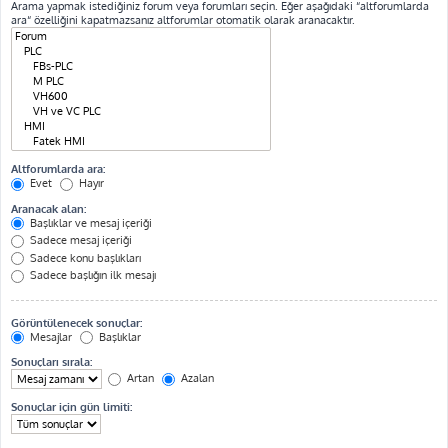
Arama yapmak istediğiniz forum veya forumları seçin. Eğer aşağıdaki “altforumlarda
ara“ özelliğini kapatmazsanız altforumlar otomatik olarak aranacaktır.
Altforumlarda ara:
Evet
Hayır
Aranacak alan:
Başlıklar ve mesaj içeriği
Sadece mesaj içeriği
Sadece konu başlıkları
Sadece başlığın ilk mesajı
Görüntülenecek sonuçlar:
Mesajlar
Başlıklar
Sonuçları sırala:
Artan
Azalan
Sonuçlar için gün limiti: