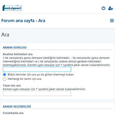
Forum ana sayfa
Ara
Ara
ARAMA SORGUSU
Anahtar kelimeleri ara:
+
ile sonuçlarda ayrıca olmasını istediğiniz kelimeleri,
-
ile sonuçlarda ayrıca olmasını
istemediğiniz kelimeleri ve
|
ile sonuçlarda sadece olması gereken kelimeleri
tanımlayabilirsiniz. Kısmen uyan sonuçlar için * işaretini joker olarak kullanabilirsiniz.
Bütün terimler için ara ya da girilen önermeyi kullan
Herhangi bir terim için ara
Yazar için ara:
Kısmen uyan sonuçlar için * işaretini joker olarak kullanabilirsiniz.
ARAMA SEÇENEKLERI
Forumlarda ara: