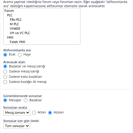
Arama yapmak istediğiniz forum veya forumları seçin. Eğer aşağıdaki “altforumlarda
ara“ özelliğini kapatmazsanız altforumlar otomatik olarak aranacaktır.
Altforumlarda ara:
Evet
Hayır
Aranacak alan:
Başlıklar ve mesaj içeriği
Sadece mesaj içeriği
Sadece konu başlıkları
Sadece başlığın ilk mesajı
Görüntülenecek sonuçlar:
Mesajlar
Başlıklar
Sonuçları sırala:
Artan
Azalan
Sonuçlar için gün limiti: