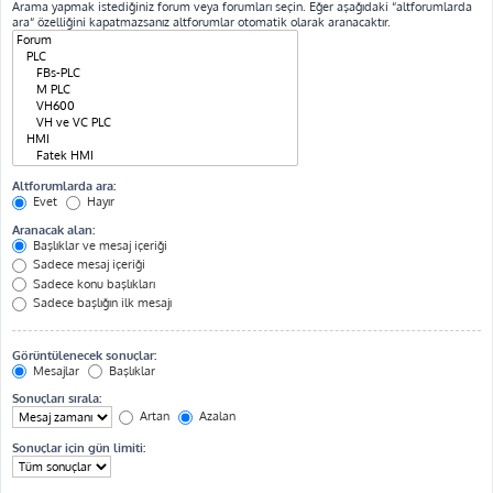
Arama yapmak istediğiniz forum veya forumları seçin. Eğer aşağıdaki “altforumlarda
ara“ özelliğini kapatmazsanız altforumlar otomatik olarak aranacaktır.
Altforumlarda ara:
Evet
Hayır
Aranacak alan:
Başlıklar ve mesaj içeriği
Sadece mesaj içeriği
Sadece konu başlıkları
Sadece başlığın ilk mesajı
Görüntülenecek sonuçlar:
Mesajlar
Başlıklar
Sonuçları sırala:
Artan
Azalan
Sonuçlar için gün limiti: