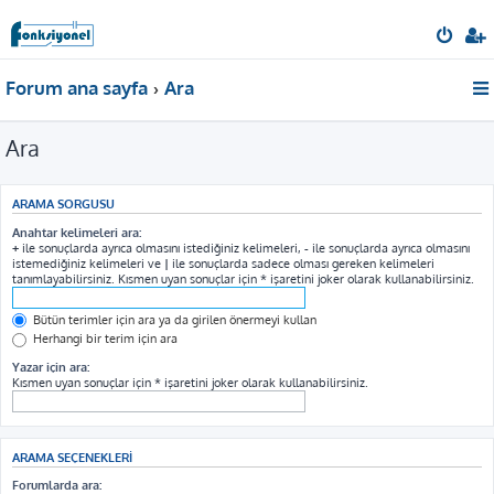
Forum ana sayfa
Ara
Ara
ARAMA SORGUSU
Anahtar kelimeleri ara:
+
ile sonuçlarda ayrıca olmasını istediğiniz kelimeleri,
-
ile sonuçlarda ayrıca olmasını
istemediğiniz kelimeleri ve
|
ile sonuçlarda sadece olması gereken kelimeleri
tanımlayabilirsiniz. Kısmen uyan sonuçlar için * işaretini joker olarak kullanabilirsiniz.
Bütün terimler için ara ya da girilen önermeyi kullan
Herhangi bir terim için ara
Yazar için ara:
Kısmen uyan sonuçlar için * işaretini joker olarak kullanabilirsiniz.
ARAMA SEÇENEKLERI
Forumlarda ara: