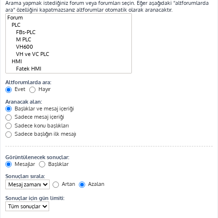
Arama yapmak istediğiniz forum veya forumları seçin. Eğer aşağıdaki “altforumlarda
ara“ özelliğini kapatmazsanız altforumlar otomatik olarak aranacaktır.
Altforumlarda ara:
Evet
Hayır
Aranacak alan:
Başlıklar ve mesaj içeriği
Sadece mesaj içeriği
Sadece konu başlıkları
Sadece başlığın ilk mesajı
Görüntülenecek sonuçlar:
Mesajlar
Başlıklar
Sonuçları sırala:
Artan
Azalan
Sonuçlar için gün limiti: